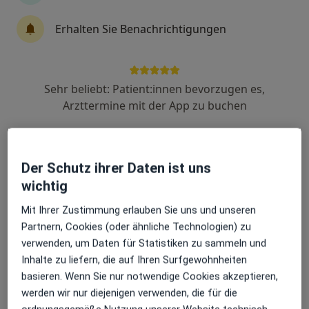
Erhalten Sie Benachrichtigungen
Dr. med. Simon Brosseder
Orthopäde & Unfallchirurg, Kinder- und Jugend-Orthopäde,
·
Mehr
Sehr beliebt: Patient:innen bevorzugen es,
Chirotherapeut
15 Bewertungen
Arzttermine mit der App zu buchen
Adresse 1
Adresse 2
Der Schutz ihrer Daten ist uns
wichtig
Bahnhofstraße 6, Hausham
•
Zu Google Maps
Mit Ihrer Zustimmung erlauben Sie uns und unseren
Praxis Dr. Simon Brosseder
Partnern, Cookies (oder ähnliche Technologien) zu
Privatpraxis
verwenden, um Daten für Statistiken zu sammeln und
Dieser Arzt bzw. diese Ärztin bietet keine Online-Terminbuchung an diesem Standort an.
Inhalte zu liefern, die auf Ihren Surfgewohnheiten
basieren. Wenn Sie nur notwendige Cookies akzeptieren,
Terminanfrage senden
werden wir nur diejenigen verwenden, die für die