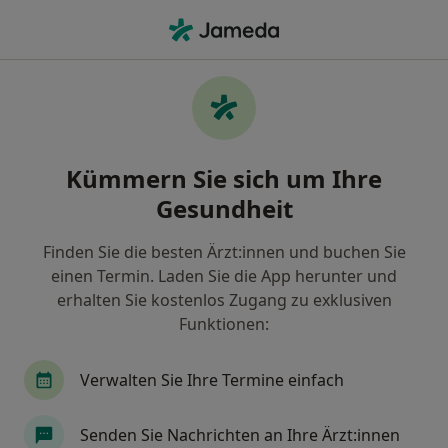
Ha
Rotatorenmanschette • Hausham, Bayern
Filter & Sortierung
• 1
Zu Google Map
Rotatorenmanschette, Hausham
Kümmern Sie sich um Ihre
Wie wir die Suchergebnisse sortieren
Gesundheit
Finden Sie die besten Ärzt:innen und buchen Sie
Nach welchem Fachgebiet suchen Sie?
einen Termin. Laden Sie die App herunter und
Orthopäde & Unfallchirurg
Spezieller Unfallch
erhalten Sie kostenlos Zugang zu exklusiven
Funktionen:
Verwalten Sie Ihre Termine einfach
Senden Sie Nachrichten an Ihre Ärzt:innen