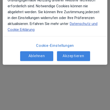
ordnungsgemäße Nutzung unserer Website technisch
erforderlich sind. Notwendige Cookies können nie
abgelehnt werden. Sie können Ihre Zustimmung jederzeit
in den Einstellungen widerrufen oder Ihre Präferenzen
aktualisieren. Erfahren Sie mehr unter
Datenschutz und
Cookie Erklärung
Cookie-Einstellungen
Prof. Dr. med. Ulrich H. Brunner
Orthopäde & Unfallchirurg, D-Arzt, Spezieller Unfallchirurg
Ablehnen
Akzeptieren
7 Bewertungen
Adresse 1
Adresse 2
Norbert-Kerkel-Platz, Hausham
•
Zu Google Maps
Krankenhaus Agatharied Abt. Orthopädie und Unfallchirurgie
Dieser Arzt bzw. diese Ärztin bietet keine Online-Terminbuchung an diesem Standort an.