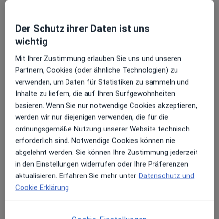
Erhalten Sie Benachrichtigungen
Der Schutz ihrer Daten ist uns
Dr. Leen Shaker
wichtig
·
Mehr
Kieferorthopädin, Zahnärztin
Mit Ihrer Zustimmung erlauben Sie uns und unseren
16 Bewertungen
Sehr beliebt: Patient:innen bevorzugen es,
Partnern, Cookies (oder ähnliche Technologien) zu
Arzttermine mit der App zu buchen
verwenden, um Daten für Statistiken zu sammeln und
Ilzweg 7, Olching
•
Zu Google Maps
Inhalte zu liefern, die auf Ihren Surfgewohnheiten
KFO Praxis Olching Dr. Dipsche & Kollegen
basieren. Wenn Sie nur notwendige Cookies akzeptieren,
Dieser Arzt bzw. diese Ärztin bietet keine Online-Terminbuchung an diesem Standort an.
werden wir nur diejenigen verwenden, die für die
ordnungsgemäße Nutzung unserer Website technisch
Terminanfrage senden
erforderlich sind. Notwendige Cookies können nie
abgelehnt werden. Sie können Ihre Zustimmung jederzeit
in den Einstellungen widerrufen oder Ihre Präferenzen
aktualisieren. Erfahren Sie mehr unter
Datenschutz und
Cookie Erklärung