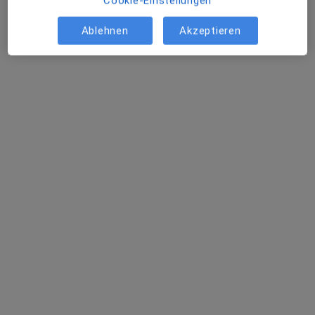
Cookie-Einstellungen
Ablehnen
Akzeptieren
Dr. Christian Hörner
·
Mehr
Zahnarzt
12 Bewertungen
Öttinger Str. 28, Eggenfelden
•
Zu Google Maps
Zahnarzt Dr. Christian Hörner - MSc. Kieferorthopädie
Dieser Arzt bzw. diese Ärztin bietet keine Online-Terminbuchung an diesem Standort an.
Terminanfrage senden