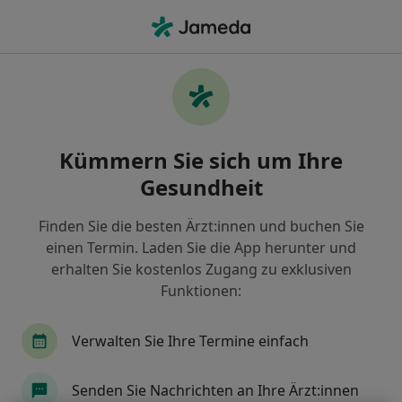
Ha
Schiefe Zähne • Eggenfelden, Bayern
Filter & Sortierung
• 1
Zu Google Map
Schiefe Zähne, Eggenfelden
Kümmern Sie sich um Ihre
Wie wir die Suchergebnisse sortieren
Gesundheit
Finden Sie die besten Ärzt:innen und buchen Sie
Nach welchem Fachgebiet suchen Sie?
einen Termin. Laden Sie die App herunter und
Zahnarzt
Kieferorthopäde
erhalten Sie kostenlos Zugang zu exklusiven
Funktionen:
Verwalten Sie Ihre Termine einfach
Senden Sie Nachrichten an Ihre Ärzt:innen