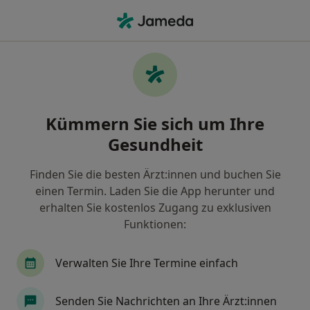
Ha
Schilddrüsenüberfunktion • Bietigheim-Bissingen, Baden-Württemberg
Filter & Sortierung
• 1
Zu Google Map
Schilddrüsenüberfunktion, Bietigheim-
Kümmern Sie sich um Ihre
Bissingen
Gesundheit
Wie wir die Suchergebnisse sortieren
Finden Sie die besten Ärzt:innen und buchen Sie
einen Termin. Laden Sie die App herunter und
Nach welchem Fachgebiet suchen Sie?
erhalten Sie kostenlos Zugang zu exklusiven
Allgemeinmediziner
Internist
Funktionen:
Verwalten Sie Ihre Termine einfach
Senden Sie Nachrichten an Ihre Ärzt:innen