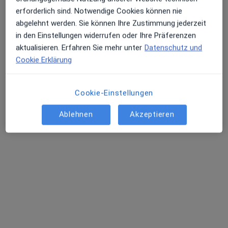
erforderlich sind. Notwendige Cookies können nie
abgelehnt werden. Sie können Ihre Zustimmung jederzeit
in den Einstellungen widerrufen oder Ihre Präferenzen
aktualisieren. Erfahren Sie mehr unter
Datenschutz und
Cookie Erklärung
Dr. med. Maximilian Schiedeck
Cookie-Einstellungen
·
Mehr
Internist, Allgemeinmediziner
Ablehnen
Akzeptieren
1 Bewertung
Zu Google
Strohgasse 4, Marbach am Neckar
•
Maps
Dres. Armin Omercevic und Maximilian Schiedeck
Dieser Arzt bzw. diese Ärztin bietet keine Online-Terminbuchung an diesem Standort an.
Terminanfrage senden