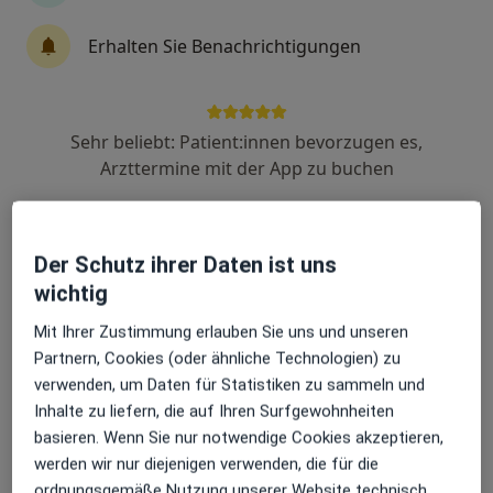
Erhalten Sie Benachrichtigungen
Uwe Hebeiß
·
Mehr
Allgemeinmediziner
Sehr beliebt: Patient:innen bevorzugen es,
95 Bewertungen
Arzttermine mit der App zu buchen
Adresse 1
Adresse 2
Videosprechstunde
Der Schutz ihrer Daten ist uns
wichtig
Zu Google
Schieringerstr. 8, Bietigheim-Bissingen
•
Mit Ihrer Zustimmung erlauben Sie uns und unseren
Maps
Partnern, Cookies (oder ähnliche Technologien) zu
Praxis Uwe Hebeiß Facharzt für Allgemeinmedizin
verwenden, um Daten für Statistiken zu sammeln und
Dieser Arzt bzw. diese Ärztin bietet keine Online-Terminbuchung an diesem Standort an.
Inhalte zu liefern, die auf Ihren Surfgewohnheiten
basieren. Wenn Sie nur notwendige Cookies akzeptieren,
Terminanfrage senden
werden wir nur diejenigen verwenden, die für die
ordnungsgemäße Nutzung unserer Website technisch