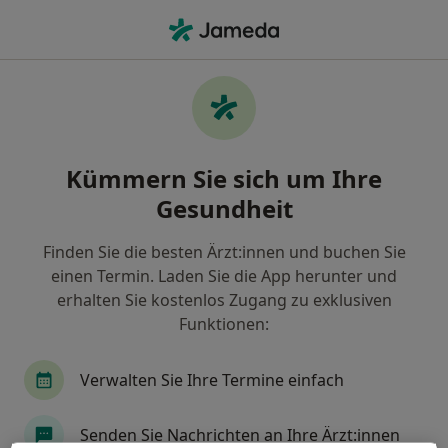
Ha
Schlafapnoe • Bramsche, Niedersachsen
Filter & Sortierung
• 1
Zu Google Map
Schlafapnoe, Bramsche
Kümmern Sie sich um Ihre
Wie wir die Suchergebnisse sortieren
Gesundheit
Finden Sie die besten Ärzt:innen und buchen Sie
Nach welchem Fachgebiet suchen Sie?
einen Termin. Laden Sie die App herunter und
Zahnarzt
erhalten Sie kostenlos Zugang zu exklusiven
Funktionen:
Verwalten Sie Ihre Termine einfach
Senden Sie Nachrichten an Ihre Ärzt:innen