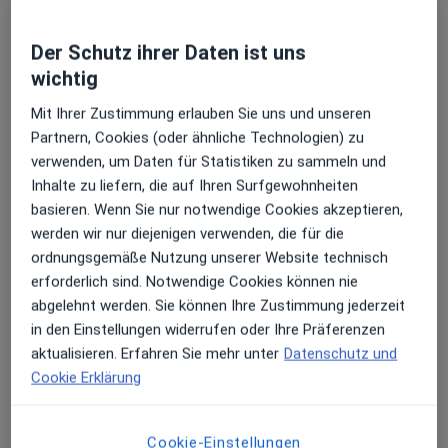
Erhalten Sie Benachrichtigungen
Der Schutz ihrer Daten ist uns
Dr. Michael R. Schütz
wichtig
·
Mehr
Zahnarzt
Mit Ihrer Zustimmung erlauben Sie uns und unseren
105 Bewertungen
Sehr beliebt: Patient:innen bevorzugen es,
Partnern, Cookies (oder ähnliche Technologien) zu
Arzttermine mit der App zu buchen
verwenden, um Daten für Statistiken zu sammeln und
Inhalte zu liefern, die auf Ihren Surfgewohnheiten
Kampstr. 4, Bramsche
•
Zu Google Maps
basieren. Wenn Sie nur notwendige Cookies akzeptieren,
Zahnarzt-Engter.de
werden wir nur diejenigen verwenden, die für die
Dieser Arzt bzw. diese Ärztin bietet keine Online-Terminbuchung an diesem Standort an.
ordnungsgemäße Nutzung unserer Website technisch
erforderlich sind. Notwendige Cookies können nie
Terminanfrage senden
abgelehnt werden. Sie können Ihre Zustimmung jederzeit
in den Einstellungen widerrufen oder Ihre Präferenzen
aktualisieren. Erfahren Sie mehr unter
Datenschutz und
Cookie Erklärung
Cookie-Einstellungen