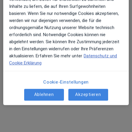
Inhalte zu liefern, die auf Ihren Surfgewohnheiten
basieren. Wenn Sie nur notwendige Cookies akzeptieren,
werden wir nur diejenigen verwenden, die für die
ordnungsgemäße Nutzung unserer Website technisch
erforderlich sind. Notwendige Cookies können nie
Cafer Özdemir
abgelehnt werden. Sie können Ihre Zustimmung jederzeit
·
Mehr
Heilpraktiker
in den Einstellungen widerrufen oder Ihre Präferenzen
53 Bewertungen
aktualisieren. Erfahren Sie mehr unter
Datenschutz und
Cookie Erklärung
Kleiststr. 12, Ulm
•
Zu Google Maps
Chiropraktik Ulm Cafer Özdemir Heilpraktiker
Cookie-Einstellungen
Dieser Arzt bzw. diese Ärztin bietet keine Online-Terminbuchung an diesem Standort an.
Ablehnen
Akzeptieren
Terminanfrage senden