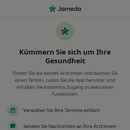
Ha
Schlafstörungen • Ulm, Baden-Württemberg
Filter & Sortierung
• 1
Zu Google Map
Schlafstörungen, Ulm
Kümmern Sie sich um Ihre
Wie wir die Suchergebnisse sortieren
Gesundheit
Finden Sie die besten Ärzt:innen und buchen Sie
Nach welchem Fachgebiet suchen Sie?
einen Termin. Laden Sie die App herunter und
Heilpraktiker
Naturheilverfahren
Neurol
erhalten Sie kostenlos Zugang zu exklusiven
Funktionen:
Verwalten Sie Ihre Termine einfach
Senden Sie Nachrichten an Ihre Ärzt:innen