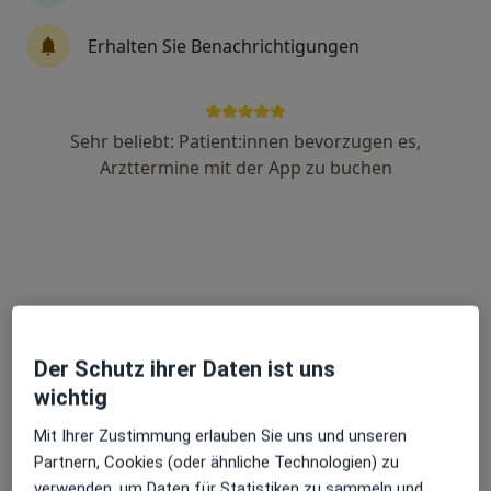
Erhalten Sie Benachrichtigungen
Anastasios Sitaridis
·
Mehr
Heilpraktiker
58 Bewertungen
Sehr beliebt: Patient:innen bevorzugen es,
Arzttermine mit der App zu buchen
Adresse 1
Adresse 2
Videosprechstunde
Wörthstr. 13, Ulm
•
Zu Google Maps
Villa Kinderwunsch Winkle - Ganzheitliches Kinderwunschzentrum GmbH
Dieser Arzt bzw. diese Ärztin bietet keine Online-Terminbuchung an diesem Standort an.
Der Schutz ihrer Daten ist uns
Terminanfrage senden
wichtig
Mit Ihrer Zustimmung erlauben Sie uns und unseren
Partnern, Cookies (oder ähnliche Technologien) zu
verwenden, um Daten für Statistiken zu sammeln und