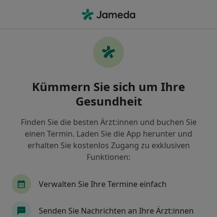
Ha
Allgemeinchirurg • Karlstadt, Bayern
Filter & Sortierung
Zu Google Maps
Allgemeinchirurg in Karlstadt: Termin
Kümmern Sie sich um Ihre
buchen mit jameda
Gesundheit
Finden Sie Allgemeinchirurgen in Karlstadt und
buchen Sie online ohne zusätzliche Kosten.
Finden Sie die besten Ärzt:innen und buchen Sie
Wie wir die Suchergebnisse sortieren
einen Termin. Laden Sie die App herunter und
erhalten Sie kostenlos Zugang zu exklusiven
Funktionen:
Verwalten Sie Ihre Termine einfach
Senden Sie Nachrichten an Ihre Ärzt:innen