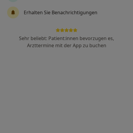
Dr. med. Armin Döring
Erhalten Sie Benachrichtigungen
·
Mehr
Allgemeinchirurg, D-Arzt, Orthopäde & Unfallchirurg
177 Bewertungen
Sehr beliebt: Patient:innen bevorzugen es,
Am Schnellertor 11, Karlstadt
•
Zu Google Maps
Arzttermine mit der App zu buchen
Main-Saale-Chirurgie Dr. med. Armin Döring
Dieser Arzt bzw. diese Ärztin bietet keine Online-Terminbuchung an diesem Standort an.
Terminanfrage senden