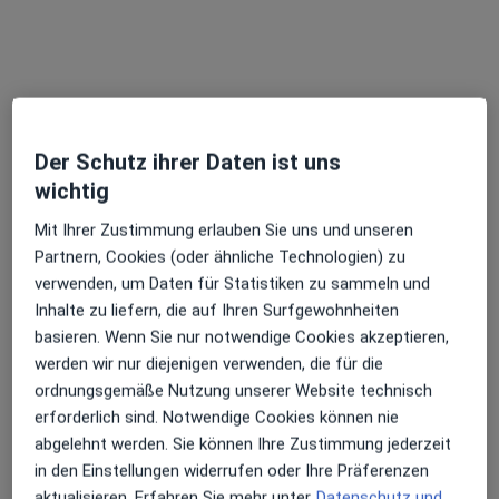
Allgemeinchirurg, Viszeralchirurg
8 Bewertungen
Gemündener Str. 17, Karlstadt
•
Zu Google Maps
MAIN-SPESSART-CHIRURGIE
Der Schutz ihrer Daten ist uns
Privatpraxis
wichtig
Dieser Arzt bzw. diese Ärztin bietet keine Online-Terminbuchung an diesem Standort an.
Mit Ihrer Zustimmung erlauben Sie uns und unseren
Terminanfrage senden
Partnern, Cookies (oder ähnliche Technologien) zu
verwenden, um Daten für Statistiken zu sammeln und
Inhalte zu liefern, die auf Ihren Surfgewohnheiten
basieren. Wenn Sie nur notwendige Cookies akzeptieren,
Ärzte und Heilberufler verfügbar
werden wir nur diejenigen verwenden, die für die
ordnungsgemäße Nutzung unserer Website technisch
Diese Ärzte und Heilberufler befinden sich
erforderlich sind. Notwendige Cookies können nie
außerhalb von Karlstadt, Bayern in Gebieten nahe
abgelehnt werden. Sie können Ihre Zustimmung jederzeit
Ihrer Suche.
in den Einstellungen widerrufen oder Ihre Präferenzen
aktualisieren. Erfahren Sie mehr unter
Datenschutz und