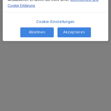
Cookie Erklärung
Cookie-Einstellungen
Ablehnen
Akzeptieren
Prof. Dr. med. Dirk A. Hollander
Allgemeinchirurg, Orthopäde & Unfallchirurg, Spezieller
·
Mehr
Unfallchirurg
248 Bewertungen
Hochstr. 49, Frankfurt
•
Zu Google Maps
Vitalicum Praxisgemeinschaft Privatpraxis Orthopädie Prof. Dr. Dirk Hollander Facharzt für Orthopädie und Unfallchirurgie
Dieser Arzt bzw. diese Ärztin bietet keine Online-Terminbuchung an diesem Standort an.
Terminanfrage senden