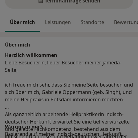
Terminanfrage senden
Über mich
Leistungen
Standorte
Bewertun
Über mich
Herzlich willkommen
Liebe Besucherin, lieber Besucher meiner jameda-
Seite,
ich freue mich sehr, dass Sie meine Seite besuchen und
sich über mich, Gabriele Oppermann (geb. Singh), und
meine Heilpraxis in Potsdam informieren möchten.
Als ganzheitlich arbeitende Heilpraktikerin indisch-
deutscher Herkunft erwartet Sie eine tief verwurzelte
Warum zu mir?
und gelebte Fachkompetenz, bestehend aus dem
Basierend auf meiner indisch-deutschen Herkunft,
indischen Diagnose- und Behandlungsverfahren der