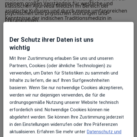
meinem großen Verständnis für westliche und
klassischen Ayurveda Medizin im Bereich der
asiatische Kulturen und durch meine umfangreichen
psychischen und physischen Störungen und
Kenntnisse der indischen Traditionsmedizin in
Erkrankungen.
Kombination mit westlichen Naturheilverfahren sowie
Homöopathie und Akupunktur, bin ich in der Lage die
Durch die vielen Jahre meiner Tätigkeit als
Der Schutz ihrer Daten ist uns
innere Heilung von Menschen fördern.
Heilpraktikerin und meinen unzähligen, stets
wichtig
aktualisierten Fachfortbildungen, verbinde ich
indische Traditionsmedizin mit westlichen
Mit Ihrer Zustimmung erlauben Sie uns und unseren
Meine Behandlungs­schwerpunkte
Naturheilverfahren (Enzymtherapie,
Partnern, Cookies (oder ähnliche Technologien) zu
Geboren in Deutschland führte mich mein Weg über
Orthomolekularmedizin), sowie Homöopathie und
verwenden, um Daten für Statistiken zu sammeln und
ein Studium zu den Pferden und später zur
Akupunktur.
Inhalte zu liefern, die auf Ihren Surfgewohnheiten
Naturheilkunde. Durch mein großes Verständnis für
basieren. Wenn Sie nur notwendige Cookies akzeptieren,
westliche und asiatische Kulturen und ihre
Auf jameda können Sie sich einen ersten Eindruck von
werden wir nur diejenigen verwenden, die für die
gesellschaftlichen Probleme ist es mir möglich, durch
meinem Behandlungsangebot verschaffen. Ich würde
ordnungsgemäße Nutzung unserer Website technisch
meine Erfahrung und gelebte Erkenntnis, die innere
mich sehr freuen, Sie schon bald auch persönlich in
erforderlich sind. Notwendige Cookies können nie
Heilung von Menschen zu fördern.
meiner Heilpraxis in Potsdam begrüßen zu dürfen
abgelehnt werden. Sie können Ihre Zustimmung jederzeit
oder Sie per Videosprechstunde kennenzulernen.
in den Einstellungen widerrufen oder Ihre Präferenzen
Meine Spezialisierung
Mein weiteres Leistungs­spektrum
aktualisieren. Erfahren Sie mehr unter
Datenschutz und