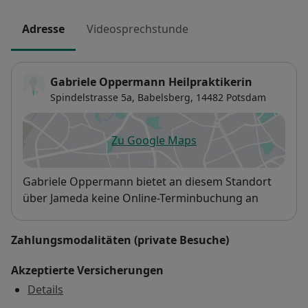
Adresse
Videosprechstunde
Gabriele Oppermann Heilpraktikerin
Spindelstrasse 5a,
Babelsberg
, 14482
Potsdam
Zu Google Maps
öffnet in einer neuen Registe
Verfügbarkeit
Gabriele Oppermann bietet an diesem Standort
über Jameda keine Online-Terminbuchung an
Zahlungsmodalitäten (private Besuche)
Akzeptierte Versicherungen
Details