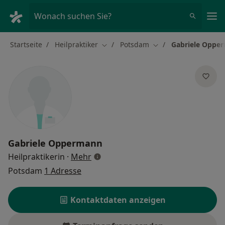
Ha
Wonach suchen Sie?
Startseite
Heilpraktiker
Potsdam
Gabriele Oppe
Stadt ändern
Stadt ändern
Gabriele Oppermann
über Spezialisierungen
Heilpraktikerin
·
Mehr
Potsdam
1 Adresse
Kontaktdaten anzeigen