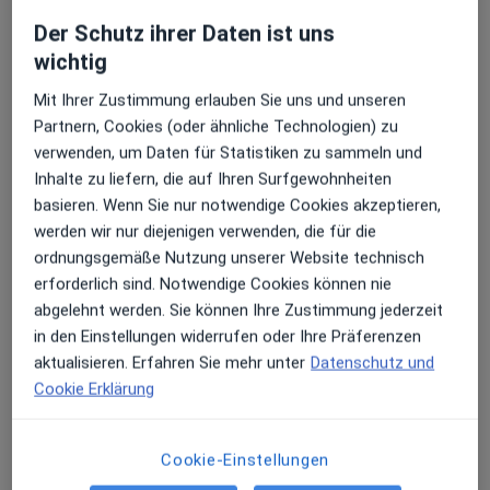
13 Bewertungen
Der Schutz ihrer Daten ist uns
Erhalten Sie Benachrichtigungen
wichtig
Zu Google
Schwachhauser Heerstr. 54, Bremen
•
Mit Ihrer Zustimmung erlauben Sie uns und unseren
Maps
Partnern, Cookies (oder ähnliche Technologien) zu
Krankenhaus St.Joseph-Stift Augenklinik
Sehr beliebt: Patient:innen bevorzugen es,
verwenden, um Daten für Statistiken zu sammeln und
Arzttermine mit der App zu buchen
Keine Online-Terminbuchung über jameda verfügbar
Inhalte zu liefern, die auf Ihren Surfgewohnheiten
basieren. Wenn Sie nur notwendige Cookies akzeptieren,
Profil anzeigen
werden wir nur diejenigen verwenden, die für die
ordnungsgemäße Nutzung unserer Website technisch
erforderlich sind. Notwendige Cookies können nie
abgelehnt werden. Sie können Ihre Zustimmung jederzeit
in den Einstellungen widerrufen oder Ihre Präferenzen
aktualisieren. Erfahren Sie mehr unter
Datenschutz und
Cookie Erklärung
Cookie-Einstellungen
Augenklinik Universitätsallee Bergman