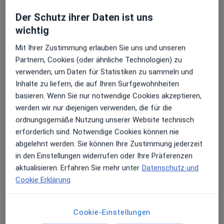
Augen-Klinik
Der Schutz ihrer Daten ist uns
13 Bewertungen
Erhalten Sie Benachrichtigungen
wichtig
Mit Ihrer Zustimmung erlauben Sie uns und unseren
Zu Google
Schwachhauser Heerstr. 54, Bremen
•
Partnern, Cookies (oder ähnliche Technologien) zu
Maps
Sehr beliebt: Patient:innen bevorzugen es,
verwenden, um Daten für Statistiken zu sammeln und
Krankenhaus St.Joseph-Stift Augenklinik
Arzttermine mit der App zu buchen
Inhalte zu liefern, die auf Ihren Surfgewohnheiten
Keine Online-Terminbuchung über jameda verfügbar
basieren. Wenn Sie nur notwendige Cookies akzeptieren,
werden wir nur diejenigen verwenden, die für die
Profil anzeigen
ordnungsgemäße Nutzung unserer Website technisch
erforderlich sind. Notwendige Cookies können nie
abgelehnt werden. Sie können Ihre Zustimmung jederzeit
in den Einstellungen widerrufen oder Ihre Präferenzen
aktualisieren. Erfahren Sie mehr unter
Datenschutz und
Cookie Erklärung
Cookie-Einstellungen