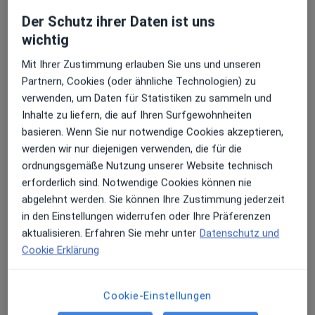
13 Bewertungen
Der Schutz ihrer Daten ist uns
Erhalten Sie Benachrichtigungen
wichtig
Zu Google
Schwachhauser Heerstr. 54, Bremen
•
Mit Ihrer Zustimmung erlauben Sie uns und unseren
Maps
Partnern, Cookies (oder ähnliche Technologien) zu
Krankenhaus St.Joseph-Stift Augenklinik
Sehr beliebt: Patient:innen bevorzugen es,
verwenden, um Daten für Statistiken zu sammeln und
Arzttermine mit der App zu buchen
Keine Online-Terminbuchung über jameda verfügbar
Inhalte zu liefern, die auf Ihren Surfgewohnheiten
basieren. Wenn Sie nur notwendige Cookies akzeptieren,
Profil anzeigen
werden wir nur diejenigen verwenden, die für die
ordnungsgemäße Nutzung unserer Website technisch
erforderlich sind. Notwendige Cookies können nie
abgelehnt werden. Sie können Ihre Zustimmung jederzeit
in den Einstellungen widerrufen oder Ihre Präferenzen
aktualisieren. Erfahren Sie mehr unter
Datenschutz und
Cookie Erklärung
Cookie-Einstellungen
Augenklinik Universitätsallee Bergman