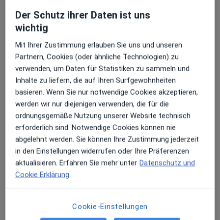
13 Bewertungen
Der Schutz ihrer Daten ist uns
Erhalten Sie Benachrichtigungen
wichtig
Zu Google
Schwachhauser Heerstr. 54, Bremen
•
Mit Ihrer Zustimmung erlauben Sie uns und unseren
Maps
Partnern, Cookies (oder ähnliche Technologien) zu
Krankenhaus St.Joseph-Stift Augenklinik
Sehr beliebt: Patient:innen bevorzugen es,
verwenden, um Daten für Statistiken zu sammeln und
Arzttermine mit der App zu buchen
Keine Online-Terminbuchung über jameda verfügbar
Inhalte zu liefern, die auf Ihren Surfgewohnheiten
basieren. Wenn Sie nur notwendige Cookies akzeptieren,
Profil anzeigen
werden wir nur diejenigen verwenden, die für die
ordnungsgemäße Nutzung unserer Website technisch
erforderlich sind. Notwendige Cookies können nie
abgelehnt werden. Sie können Ihre Zustimmung jederzeit
in den Einstellungen widerrufen oder Ihre Präferenzen
aktualisieren. Erfahren Sie mehr unter
Datenschutz und
Cookie Erklärung
Cookie-Einstellungen
Augenklinik Universitätsallee Bergman