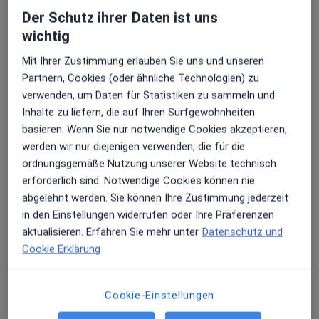
Der Schutz ihrer Daten ist uns
Über uns
Erhalten Sie Benachrichtigungen
wichtig
Link
Mit Ihrer Zustimmung erlauben Sie uns und unseren
Webseite
Partnern, Cookies (oder ähnliche Technologien) zu
Sehr beliebt: Patient:innen bevorzugen es,
verwenden, um Daten für Statistiken zu sammeln und
Arzttermine mit der App zu buchen
Inhalte zu liefern, die auf Ihren Surfgewohnheiten
basieren. Wenn Sie nur notwendige Cookies akzeptieren,
Leistungen
werden wir nur diejenigen verwenden, die für die
ordnungsgemäße Nutzung unserer Website technisch
Allgemeinchirurgie
erforderlich sind. Notwendige Cookies können nie
abgelehnt werden. Sie können Ihre Zustimmung jederzeit
in den Einstellungen widerrufen oder Ihre Präferenzen
Stoßwellentherapie
aktualisieren. Erfahren Sie mehr unter
Datenschutz und
Cookie Erklärung
Künstliches Kniegelenk (Beratung)
Cookie-Einstellungen