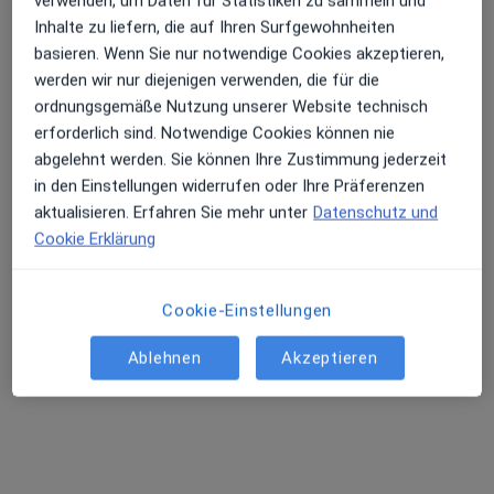
verwenden, um Daten für Statistiken zu sammeln und
Inhalte zu liefern, die auf Ihren Surfgewohnheiten
Rheinstr. 2, Saarbrücken
•
Zu Google Maps
basieren. Wenn Sie nur notwendige Cookies akzeptieren,
Caritasklinik St. Theresia Klinik f. Geriatrie
werden wir nur diejenigen verwenden, die für die
Keine Online-Terminbuchung über jameda verfügbar
ordnungsgemäße Nutzung unserer Website technisch
erforderlich sind. Notwendige Cookies können nie
Profil anzeigen
abgelehnt werden. Sie können Ihre Zustimmung jederzeit
in den Einstellungen widerrufen oder Ihre Präferenzen
aktualisieren. Erfahren Sie mehr unter
Datenschutz und
Cookie Erklärung
Cookie-Einstellungen
Ablehnen
Akzeptieren
Kreiskrankenhaus St. Ingbert Klinik für
Altersmedizin
Fachabteilung
Geriatrie