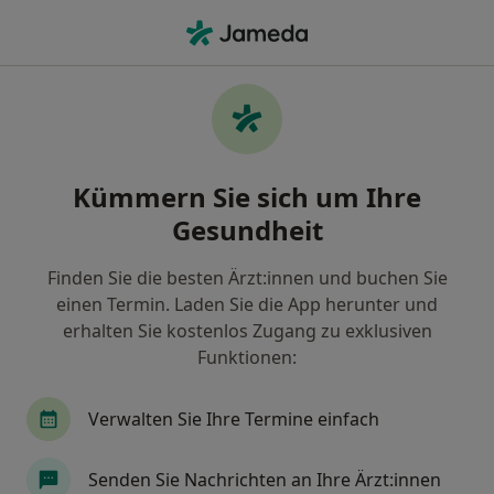
Ha
Geriatrie • Saarbrücken, Saarland
Filter & Sortierung
• 1
Zu Google Map
Geriatrie Praxen in Saarbrücken
Kümmern Sie sich um Ihre
Wie wir die Suchergebnisse sortieren
Gesundheit
Finden Sie die besten Ärzt:innen und buchen Sie
einen Termin. Laden Sie die App herunter und
erhalten Sie kostenlos Zugang zu exklusiven
Funktionen:
Verwalten Sie Ihre Termine einfach
Geriatrische Rehaklinik
Klinik
Senden Sie Nachrichten an Ihre Ärzt:innen
Rehabilitationsmedizin, Geriatrie