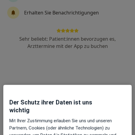
Zu Google
Klaus-Tussing-Str. 1, Sankt Ingbert
•
Erhalten Sie Benachrichtigungen
Maps
Geriatrische Rehaklinik
Keine Online-Terminbuchung über jameda verfügbar
Sehr beliebt: Patient:innen bevorzugen es,
Profil anzeigen
Arzttermine mit der App zu buchen
Der Schutz ihrer Daten ist uns
wichtig
Caritasklinik St. Theresia Klinik f.
Geriatrie
Mit Ihrer Zustimmung erlauben Sie uns und unseren
Fachabteilung
Partnern, Cookies (oder ähnliche Technologien) zu
Geriatrie