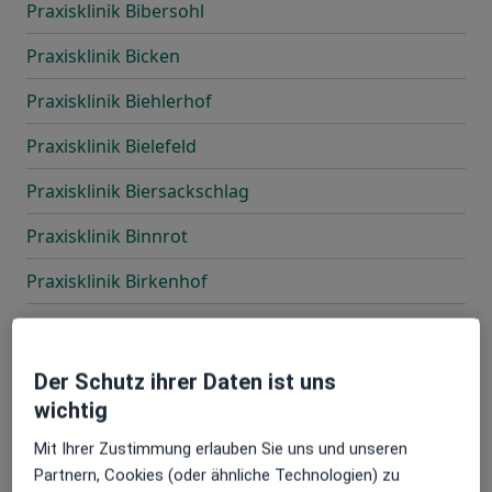
Praxisklinik Bibersohl
Praxisklinik Bicken
Praxisklinik Biehlerhof
Praxisklinik Bielefeld
Praxisklinik Biersackschlag
Praxisklinik Binnrot
Praxisklinik Birkenhof
Praxisklinik Bismarckquelle
Praxisklinik Blangenmoorfeld
Der Schutz ihrer Daten ist uns
wichtig
Praxisklinik Bleckederwerder
Mit Ihrer Zustimmung erlauben Sie uns und unseren
Praxisklinik Blick
Partnern, Cookies (oder ähnliche Technologien) zu