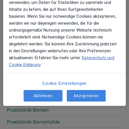
verwenden, um Daten für Statistiken zu sammeln und
Praxisklinik Bocholt
Inhalte zu liefern, die auf Ihren Surfgewohnheiten
Praxisklinik Bochum
basieren. Wenn Sie nur notwendige Cookies akzeptieren,
werden wir nur diejenigen verwenden, die für die
Praxisklinik Böelnorderfeld
ordnungsgemäße Nutzung unserer Website technisch
erforderlich sind. Notwendige Cookies können nie
Praxisklinik Boize
abgelehnt werden. Sie können Ihre Zustimmung jederzeit
Praxisklinik Bökensberg
in den Einstellungen widerrufen oder Ihre Präferenzen
aktualisieren. Erfahren Sie mehr unter
Datenschutz und
Praxisklinik Bolanderhof
Cookie Erklärung
Praxisklinik Bolland
Cookie-Einstellungen
Praxisklinik Bonn
Ablehnen
Akzeptieren
Praxisklinik Bordelumsiel
Praxisklinik Borken
Praxisklinik Bornsmühle