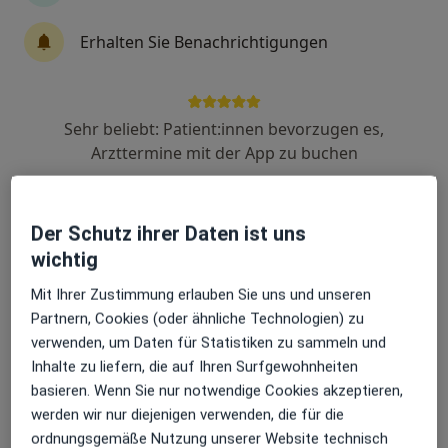
·
Mehr
Unfallchirurgie, Orthopädie, Physiotherapie
Erhalten Sie Benachrichtigungen
5 Bewertungen
Pacelliallee 4, Fulda
•
Zu Google Maps
Klinikum Fulda Klinik für Orthopädie und Unfallchirurgie
Sehr beliebt: Patient:innen bevorzugen es,
Arzttermine mit der App zu buchen
Keine Online-Terminbuchung über jameda verfügbar
Profil anzeigen
Der Schutz ihrer Daten ist uns
wichtig
Mit Ihrer Zustimmung erlauben Sie uns und unseren
Partnern, Cookies (oder ähnliche Technologien) zu
verwenden, um Daten für Statistiken zu sammeln und
Inhalte zu liefern, die auf Ihren Surfgewohnheiten
basieren. Wenn Sie nur notwendige Cookies akzeptieren,
werden wir nur diejenigen verwenden, die für die
TOMESA Fachklinik Rehabilitationsklinik
ordnungsgemäße Nutzung unserer Website technisch