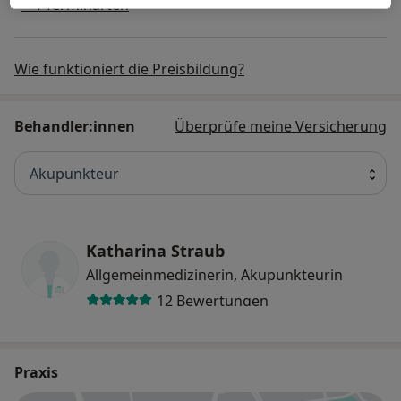
+ 4 Terminarten
Wie funktioniert die Preisbildung?
Behandler:innen
Überprüfe meine Versicherung
Akupunkteur
Katharina Straub
Allgemeinmedizinerin, Akupunkteurin
12 Bewertungen
Praxis