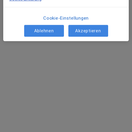
Schmerztherapie
Speyerer Str. 91-93, Mannheim
•
Zu Google Maps
Cookie-Einstellungen
Diako Mannheim Abt. Schmerztherapie
Ablehnen
Akzeptieren
Keine Online-Terminbuchung über jameda verfügbar
Profil anzeigen
BG Klinik Ludwigshafen Abt.
Querschnittsgelähmte und Technische
Orthopädie