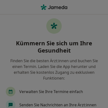
Ha
Schmerztherapie • Pfingstweide, Ludwigshafen, Rheinland-Pfalz
Filter & Sortierung
• 1
Zu Google Map
Schmerztherapie Praxen in Pfingstweide,
Kümmern Sie sich um Ihre
Ludwigshafen
Gesundheit
Wie wir die Suchergebnisse sortieren
Finden Sie die besten Ärzt:innen und buchen Sie
einen Termin. Laden Sie die App herunter und
erhalten Sie kostenlos Zugang zu exklusiven
Funktionen:
Verwalten Sie Ihre Termine einfach
Stadtklinik Frankenthal Abt.
Senden Sie Nachrichten an Ihre Ärzt:innen
Schmerztherapie