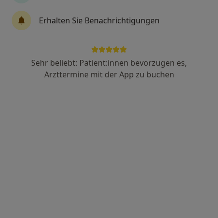
Ahmad Alboudi
Erhalten Sie Benachrichtigungen
Hals-Nasen-Ohren-Arzt
Adresse 1
Adresse 2
Sehr beliebt: Patient:innen bevorzugen es,
Arzttermine mit der App zu buchen
Hauptstraße 49, Karlstadt
•
Zu Google Maps
HNO-Praxis Main-Spessart in Karlstadt
Dieser Arzt bzw. diese Ärztin bietet keine Online-Terminbuchung an diesem Standort an.
Terminanfrage senden