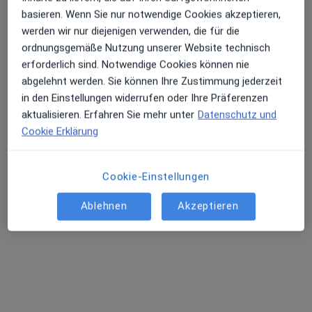
Zainab Abdullah
basieren. Wenn Sie nur notwendige Cookies akzeptieren,
Hals-Nasen-Ohren-Ärztin
werden wir nur diejenigen verwenden, die für die
ordnungsgemäße Nutzung unserer Website technisch
Hauptstr. 49, Karlstadt
•
Zu Google Maps
erforderlich sind. Notwendige Cookies können nie
Ahmad Alboudi und Zainab Abdullah
abgelehnt werden. Sie können Ihre Zustimmung jederzeit
Dieser Arzt bzw. diese Ärztin bietet keine Online-Terminbuchung an diesem Standort an.
in den Einstellungen widerrufen oder Ihre Präferenzen
aktualisieren. Erfahren Sie mehr unter
Datenschutz und
Terminanfrage senden
Cookie Erklärung
Cookie-Einstellungen
Ärzte und Heilberufler verfügbar
Diese Ärzte und Heilberufler befinden sich
Ablehnen
Akzeptieren
außerhalb von Lohr am Main, Bayern in Gebieten
nahe Ihrer Suche.