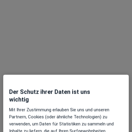
Dr. med. Friedrich Hochapfel
Hals-Nasen-Ohren-Arzt
22 Bewertungen
Ludwigstr. 10, Lohr am Main
•
Zu Google Maps
Praxis Dr.med. Friedrich Hochapfel Facharzt für HNO - Heilkunde
Dieser Arzt bzw. diese Ärztin bietet keine Online-Terminbuchung an diesem Standort an.
Terminanfrage senden
Der Schutz ihrer Daten ist uns
wichtig
Mit Ihrer Zustimmung erlauben Sie uns und unseren
Partnern, Cookies (oder ähnliche Technologien) zu
verwenden, um Daten für Statistiken zu sammeln und
Inhalte zu liefern, die auf Ihren Surfgewohnheiten