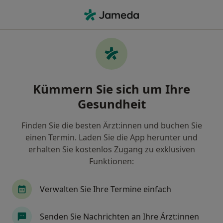
Ha
Hals-Nasen-Ohren-Arzt • Lohr am Main, Bayern
Filter & Sortierung
Zu Google Maps
Hals-Nasen-Ohren-Arzt in Lohr am Main:
Kümmern Sie sich um Ihre
Termin buchen mit jameda
Gesundheit
Finden Sie HNO-Ärzte in Lohr am Main und buchen
Sie online ohne zusätzliche Kosten.
Finden Sie die besten Ärzt:innen und buchen Sie
Wie wir die Suchergebnisse sortieren
einen Termin. Laden Sie die App herunter und
erhalten Sie kostenlos Zugang zu exklusiven
Funktionen:
Verwalten Sie Ihre Termine einfach
Senden Sie Nachrichten an Ihre Ärzt:innen