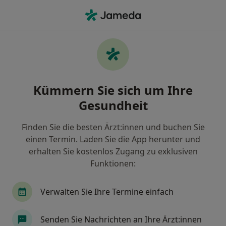
Ha
Hals-Nasen-Ohren-Arzt • Waldshut-Tiengen, Baden-Württemberg
Filter & Sortierung
Zu Google Maps
Hals-Nasen-Ohren-Arzt in Waldshut-
Kümmern Sie sich um Ihre
Tiengen: Termin buchen mit jameda
Gesundheit
Finden Sie HNO-Ärzte in Waldshut-Tiengen und
buchen Sie online ohne zusätzliche Kosten.
Finden Sie die besten Ärzt:innen und buchen Sie
Wie wir die Suchergebnisse sortieren
einen Termin. Laden Sie die App herunter und
erhalten Sie kostenlos Zugang zu exklusiven
Funktionen:
Verwalten Sie Ihre Termine einfach
Senden Sie Nachrichten an Ihre Ärzt:innen