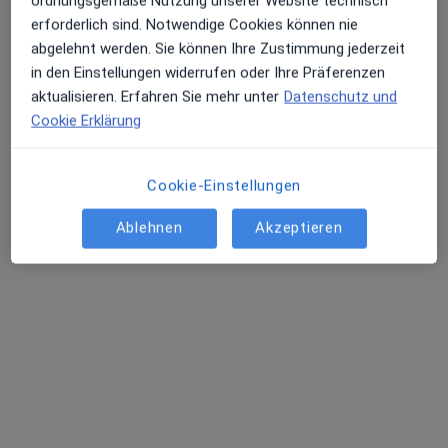
ordnungsgemäße Nutzung unserer Website technisch
erforderlich sind. Notwendige Cookies können nie
Dr. med. Heinz Kusserow
abgelehnt werden. Sie können Ihre Zustimmung jederzeit
·
Mehr
Hals-Nasen-Ohren-Arzt
in den Einstellungen widerrufen oder Ihre Präferenzen
10 Bewertungen
aktualisieren. Erfahren Sie mehr unter
Datenschutz und
Cookie Erklärung
Hauptstr. 12, Waldshut-Tiengen
•
Zu Google Maps
Praxis Dr.med. Heinz Kusserow Facharzt für HNO-Heilkunde
Cookie-Einstellungen
Dieser Arzt bzw. diese Ärztin bietet keine Online-Terminbuchung an diesem Standort an.
Ablehnen
Akzeptieren
Terminanfrage senden