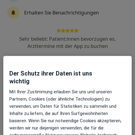
Dr. med. Eckart Knoche
Erhalten Sie Benachrichtigungen
·
Mehr
Hals-Nasen-Ohren-Arzt
51 Bewertungen
Sehr beliebt: Patient:innen bevorzugen es,
Hauptstr. 31, Lauchringen
•
Zu Google Maps
Arzttermine mit der App zu buchen
Klinik am Schwarzwald
Privatpraxis
Dieser Arzt bzw. diese Ärztin bietet keine Online-Terminbuchung an diesem Standort an.
Der Schutz ihrer Daten ist uns
Terminanfrage senden
wichtig
Mit Ihrer Zustimmung erlauben Sie uns und unseren
Partnern, Cookies (oder ähnliche Technologien) zu
verwenden, um Daten für Statistiken zu sammeln und
Inhalte zu liefern, die auf Ihren Surfgewohnheiten
basieren. Wenn Sie nur notwendige Cookies akzeptieren,
werden wir nur diejenigen verwenden, die für die