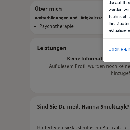
die auf Ih
Über mich
werden wir
technisch 
Weiterbildungen und Tätigkeitsschwerpunkte
Ihre Zusti
Psychotherapie
aktualisier
Leistungen
Cookie-Ei
Keine Informationen über 
Auf diesem Profil wurden noch kein
hinzugef
Sind Sie Dr. med. Hanna Smoltczyk?
Hinterlegen Sie kostenlos ein Portraitbild