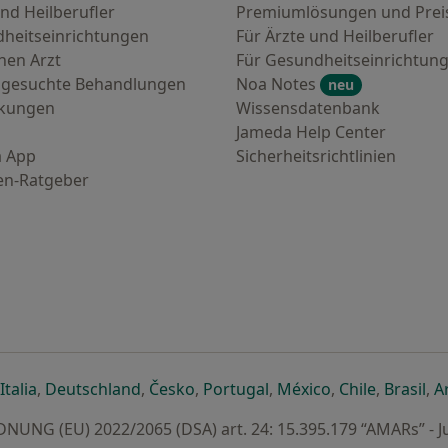
nd Heilberufler
Premiumlösungen und Prei
heitseinrichtungen
Für Ärzte und Heilberufler
nen Arzt
Für Gesundheitseinrichtun
 gesuchte Behandlungen
Noa Notes
neu
nkungen
Wissensdatenbank
Jameda Help Center
 App
Sicherheitsrichtlinien
en-Ratgeber
euen Registerkarte
 einer neuen Registerkarte
ffnet in einer neuen Registerkarte
öffnet in einer neuen Registerkarte
öffnet in einer neuen Registerkarte
öffnet in einer neuen Registerkar
öffnet in einer neuen R
öffnet in einer
öffnet in
öff
Italia
,
Deutschland
,
Česko
,
Portugal
,
México
,
Chile
,
Brasil
,
A
UNG (EU) 2022/2065 (DSA) art. 24: 15.395.179 “AMARs” - J