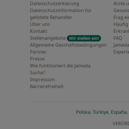
Datenschutzerklärung
Ärzte u
Datenschutzinformation für
Gesund
gelistete Behandler
Frag ei
Über uns
Häufig
Kontakt
Erkra
Stellenangebote
FAQ
Wir stellen ein!
Allgemeine Geschäftsbedingungen
Jameda
Partner
Expert
Presse
Wie funktioniert die Jameda
Suche?
Impressum
Barrierefreiheit
öffnet in einer n
öffnet in
ö
Polska
,
Türkiye
,
España
,
VERORDN