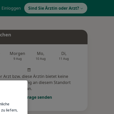
Einloggen
Sind Sie Ärztin oder Arzt?
uchen
e
Morgen
Mo,
Di,
Mi,
Do,
9 Aug
10 Aug
11 Aug
12 Aug
13 Au
r Arzt bzw. diese Ärztin bietet keine
e-Terminbuchung an diesem Standort
an.
Terminanfrage senden
nliche
zu liefern,