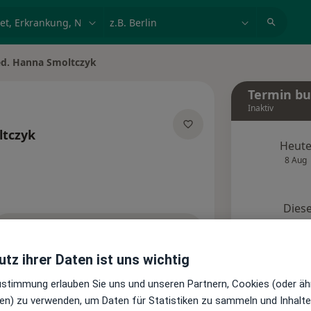
et, Erkrankung, Name
z.B. Berlin
ed. Hanna Smoltczyk
rn
Termin b
Inaktiv
tczyk
Heut
Spezialisierungen
8 Aug
Diese
Onlin
Terminanfrage senden
tz ihrer Daten ist uns wichtig
Standorte
Bewertungen
Zustimmung erlauben Sie uns und unseren Partnern, Cookies (oder äh
en) zu verwenden, um Daten für Statistiken zu sammeln und Inhalte 