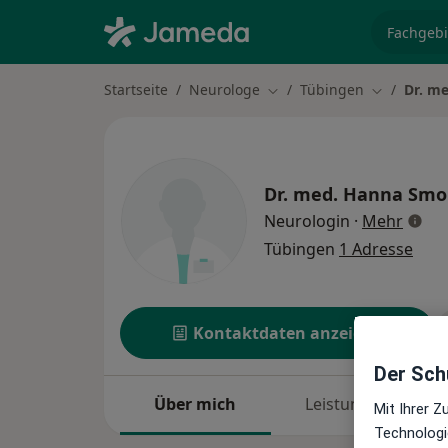
Fachgebi
Startseite
Neurologe
Tübingen
Dr. m
Stadt ändern
Stadt ände
Dr. med.
Hanna Smol
über 
Neurologin
·
Mehr
Tübingen
1 Adresse
Kontaktdaten anzeigen
Der Schu
Über mich
Leistungen
Mit Ihrer 
Technologi