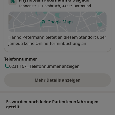
Tannenstr. 1,
Hombruch
, 44225
Dortmund
Zu Google Maps
öffnet in einer neuen Registe
Verfügbarkeit
Hanno Petermann bietet an diesem Standort über
Jameda keine Online-Terminbuchung an
Telefonnummer
0231 167...
Telefonnummer anzeigen
Mehr Details anzeigen
über die Adresse
Es wurden noch keine Patientenerfahrungen
geteilt