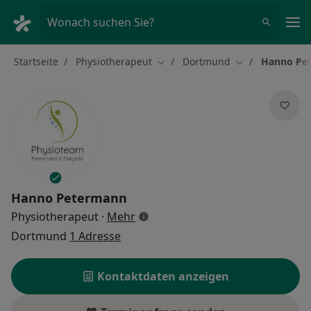
Ha
Wonach suchen Sie?
Startseite
Physiotherapeut
Dortmund
Hanno Pe
Stadt ändern
Stadt ändern
Hanno Petermann
über Spezialisierungen
Physiotherapeut
·
Mehr
Dortmund
1 Adresse
Kontaktdaten anzeigen