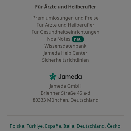
Für Ärzte und Heilberufler
Premiumlösungen und Preise
Für Ärzte und Heilberufler
Für Gesundheitseinrichtungen
Noa Notes
neu
Wissensdatenbank
Jameda Help Center
Sicherheitsrichtlinien
Kontakt
Jameda - Startseite
Jameda GmbH
Brienner Straße 45 a-d
80333 München, Deutschland
öffnet in einer neuen Registerkarte
öffnet in einer neuen Registerkarte
öffnet in einer neuen Registerk
öffnet in einer neuen Reg
öffnet in ei
öffn
Polska
,
Türkiye
,
España
,
Italia
,
Deutschland
,
Česko
,