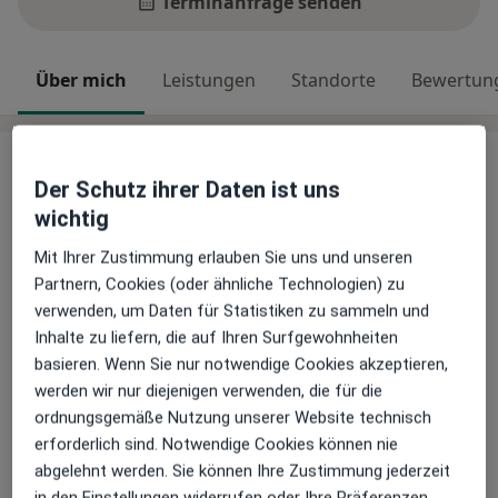
Terminanfrage senden
Über mich
Leistungen
Standorte
Bewertun
Über mich
Der Schutz ihrer Daten ist uns
Meine Praxis und mein Team
wichtig
Unsere Praxis zeichnet sich durch ein engagiertes
Team aus erfahrenen und qualifizierten
Mit Ihrer Zustimmung erlauben Sie uns und unseren
Physiotherapeutinnen aus, die sich durch ihre
Partnern, Cookies (oder ähnliche Technologien) zu
Fachkompetenz und ihr Einfühlungsvermögen in die
verwenden, um Daten für Statistiken zu sammeln und
Bedürfnisse unserer Patientinnen auszeichnen. Wir
Inhalte zu liefern, die auf Ihren Surfgewohnheiten
bieten ein breites Spektrum an physiotherapeutischen
basieren. Wenn Sie nur notwendige Cookies akzeptieren,
Behandlungen an, von der klassischen
werden wir nur diejenigen verwenden, die für die
Krankengymnastik über manuelle Therapie bis hin zu
ordnungsgemäße Nutzung unserer Website technisch
Über mich
mehr
speziellen Verfahren wie der Lymphdrainage und der
erforderlich sind. Notwendige Cookies können nie
Behandlung von Sportverletzungen.
Hauptsächlich behandelte Krankheiten
abgelehnt werden. Sie können Ihre Zustimmung jederzeit
Unsere Praxis liegt zentral in Dortmund Hombruch
in den Einstellungen widerrufen oder Ihre Präferenzen