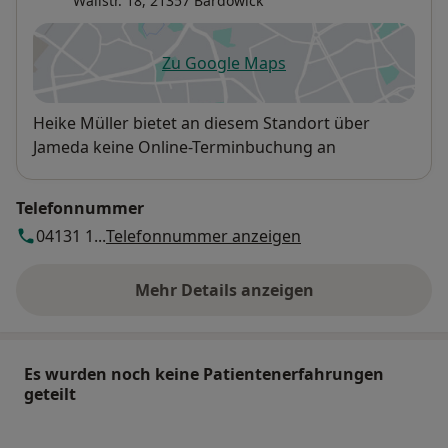
Wallstr. 18,
21357
Bardowick
Zu Google Maps
öffnet in einer neuen Registe
Verfügbarkeit
Heike Müller bietet an diesem Standort über
Jameda keine Online-Terminbuchung an
Telefonnummer
04131 1...
Telefonnummer anzeigen
Mehr Details anzeigen
über die Adresse
Es wurden noch keine Patientenerfahrungen
geteilt