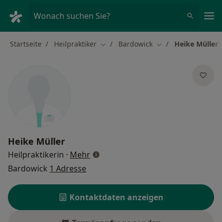
Ha
Wonach suchen Sie?
Startseite
Heilpraktiker
Bardowick
Heike Müller
Stadt ändern
Stadt ändern
Heike Müller
über Spezialisierungen
Heilpraktikerin
·
Mehr
Bardowick
1 Adresse
Kontaktdaten anzeigen