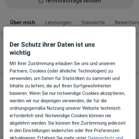
Terminanfrage senden
Über mich
Leistungen
Standorte
Bewertun
Der Schutz ihrer Daten ist uns
Über mich
wichtig
Weiterbildungen und Tätigkeitsschwerpunkte
Osteopathie
Mit Ihrer Zustimmung erlauben Sie uns und unseren
Partnern, Cookies (oder ähnliche Technologien) zu
verwenden, um Daten für Statistiken zu sammeln und
Leistungen & Kosten
Inhalte zu liefern, die auf Ihren Surfgewohnheiten
basieren. Wenn Sie nur notwendige Cookies akzeptieren,
Andere Leistungen
werden wir nur diejenigen verwenden, die für die
Osteopathie
ordnungsgemäße Nutzung unserer Website technisch
erforderlich sind. Notwendige Cookies können nie
abgelehnt werden. Sie können Ihre Zustimmung jederzeit
Wie funktioniert die Preisbildung?
in den Einstellungen widerrufen oder Ihre Präferenzen
aktualisieren. Erfahren Sie mehr unter
Datenschutz und