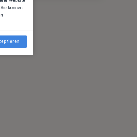
erer Website
 Sie können
en
zeptieren