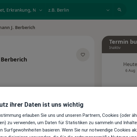
et, Erkrankung, Name
z.B. Berlin
ann J. Berberich
Termin b
Inaktiv
 Berberich
Heut
isierungen
6 Aug
Diese
Onlin
Terminanfrage senden
tz ihrer Daten ist uns wichtig
Zustimmung erlauben Sie uns und unseren Partnern, Cookies (oder äh
en) zu verwenden, um Daten für Statistiken zu sammeln und Inhalte 
Standorte
Bewertungen
ren Surfgewohnheiten basieren. Wenn Sie nur notwendige Cookies ak