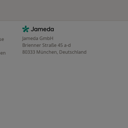
Kontakt
Jameda - Startseite
Jameda GmbH
se
Brienner Straße 45 a-d
80333 München, Deutschland
gen