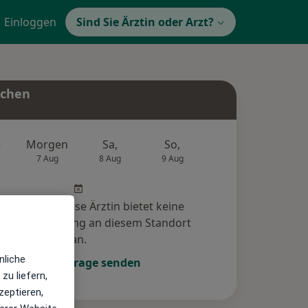
Einloggen
Sind Sie Ärztin oder Arzt?
uchen
e
Morgen
Sa,
So,
Mo,
Di,
7 Aug
8 Aug
9 Aug
10 Aug
11 Au
r Arzt bzw. diese Ärztin bietet keine
e-Terminbuchung an diesem Standort
an.
nliche
Terminanfrage senden
zu liefern,
zeptieren,