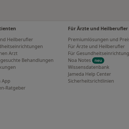
tienten
Für Ärzte und Heilberufler
nd Heilberufler
Premiumlösungen und Prei
heitseinrichtungen
Für Ärzte und Heilberufler
nen Arzt
Für Gesundheitseinrichtun
 gesuchte Behandlungen
Noa Notes
neu
nkungen
Wissensdatenbank
Jameda Help Center
 App
Sicherheitsrichtlinien
en-Ratgeber