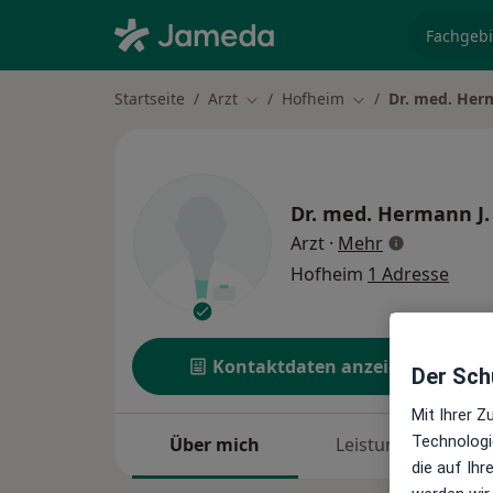
Fachgebi
Startseite
Arzt
Hofheim
Dr. med. Herm
Stadt ändern
Stadt ändern
Dr. med.
Hermann J.
über Spezial
Arzt
·
Mehr
Hofheim
1 Adresse
Kontaktdaten anzeigen
Der Schu
Mit Ihrer 
Technologi
Über mich
Leistungen
die auf Ih