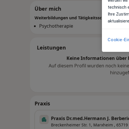
werden wir
technisch 
Über mich
Ihre Zusti
Weiterbildungen und Tätigkeitsschwerpunkte
aktualisier
Psychotherapie
Cookie-Ei
Leistungen
Keine Informationen über 
Auf diesem Profil wurden noch kein
hinzugef
Praxis
Praxis Dr.med.Hermann J. Berberi
Breckenheimer Str. 1,
Marxheim
, 65719