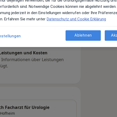
 nur diejenigen verwenden, die für die ordnungsgemäße Nutzung uns
erforderlich sind. Notwendige Cookies können nie abgelehnt werden.
mmung jederzeit in den Einstellungen widerrufen oder Ihre Präferenz
en. Erfahren Sie mehr unter
Datenschutz und Cookie Erklärung
Ablehnen
Ak
nstellungen
Leistungen und Kosten
e Informationen über Leistungen
ügt.
ch Facharzt für Urologie
Hofheim