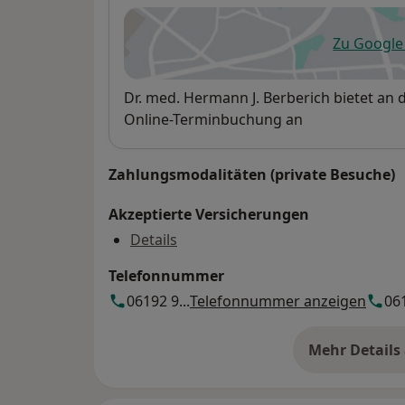
Zu Googl
öf
Verfügbarkeit
Dr. med. Hermann J. Berberich bietet an
Online-Terminbuchung an
Zahlungsmodalitäten (private Besuche)
Akzeptierte Versicherungen
Details
Telefonnummer
06192 9...
Telefonnummer anzeigen
061
Mehr Details
üb