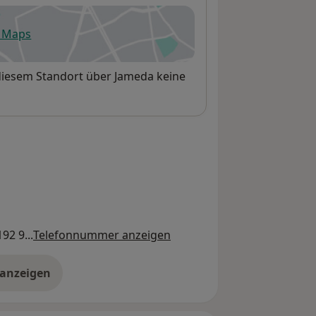
e Maps
fnet in einer neuen Registerkarte
 diesem Standort über Jameda keine
92 9...
Telefonnummer anzeigen
 anzeigen
er die Adresse