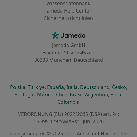
Wissensdatenbank
Jameda Help Center
Sicherheitsrichtlinien
Kontakt
Jameda - Startseite
Jameda GmbH
Brienner Straße 45 a-d
80333 München, Deutschland
öffnet in einer neuen Registerkarte
öffnet in einer neuen Registerkarte
öffnet in einer neuen Registerk
öffnet in einer neuen Reg
öffnet in ei
öffn
Polska
,
Türkiye
,
España
,
Italia
,
Deutschland
,
Česko
,
öffnet in einer neuen Registerkarte
öffnet in einer neuen Registerkarte
öffnet in einer neuen Register
öffnet in einer neuen R
öffnet in ei
öffnet
Portugal
,
México
,
Chile
,
Brasil
,
Argentina
,
Perú
,
öffnet in einer neuen Re
Colombia
VERORDNUNG (EU) 2022/2065 (DSA) art. 24:
15.395.179 “AMARs” - Juni 2026
www.jameda.de © 2026 - Top Ärzte und Heilberufler