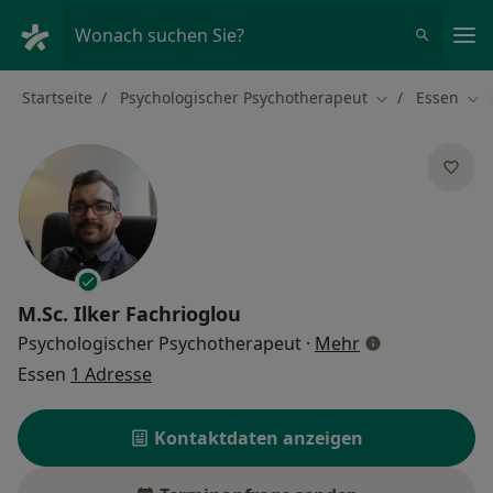
Ha
Wonach suchen Sie?
Startseite
Psychologischer Psychotherapeut
Essen
Stadt ändern
Sta
M.Sc.
Ilker Fachrioglou
über Spezialisi
Psychologischer Psychotherapeut
·
Mehr
Essen
1 Adresse
Kontaktdaten anzeigen