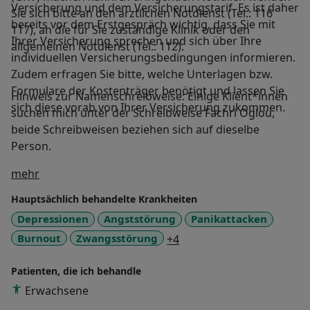
Versicherung und dem Versicherungstarif. Es ist daher
Sie sich bitte an den ärztlichen Notdienst (Tel.: 116
bereits vor dem Erstgespräch wichtig, dass Sie mit
117), an die für Sie zuständige Klinik oder den
Ihrer Versicherung sprechen und sich über Ihre
allgemeinen Notdienst (Tel.: 112).
individuellen Versicherungsbedingungen informieren.
Zudem erfragen Sie bitte, welche Unterlagen bzw.
Formulare der Kostenträger benötigt und lassen Sie
Hinweis zur Namenschreibweise: Einige Klient*innen
sich diese vorab von Ihrer Versicherung zukommen.
suchen mich unter der Schreibweise Fachri Oglou,
beide Schreibweisen beziehen sich auf dieselbe
Person.
Über mich
mehr
Hauptsächlich behandelte Krankheiten
Depressionen
Angststörung
Panikattacken
a11y_sr_more_diseases
Burnout
Zwangsstörung
+4
Patienten, die ich behandle
Erwachsene