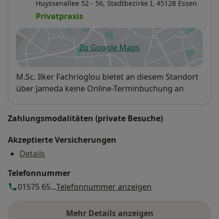
Huyssenallee 52 - 56,
Stadtbezirke I
, 45128
Essen
Privatpraxis
Zu Google Maps
öffnet in einer neuen Registe
Verfügbarkeit
M.Sc. Ilker Fachrioglou bietet an diesem Standort
über Jameda keine Online-Terminbuchung an
Zahlungsmodalitäten (private Besuche)
Akzeptierte Versicherungen
Details
Telefonnummer
01575 65...
Telefonnummer anzeigen
Mehr Details anzeigen
über die Adresse