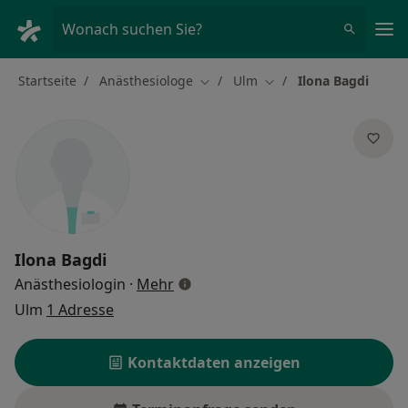
Ha
Wonach suchen Sie?
Startseite
Anästhesiologe
Ulm
Ilona Bagdi
Stadt ändern
Stadt ändern
Ilona Bagdi
über Spezialisierungen
Anästhesiologin
·
Mehr
Ulm
1 Adresse
Kontaktdaten anzeigen