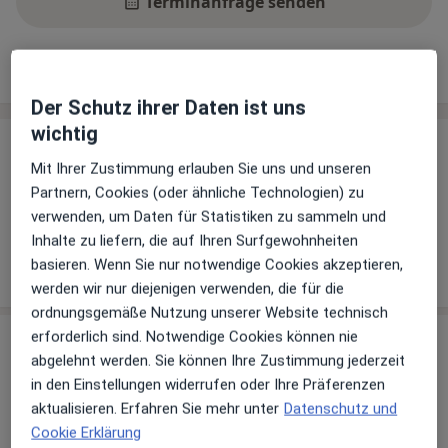
Terminanfrage senden
Leistungen
Standorte
Bewertungen
Der Schutz ihrer Daten ist uns
wichtig
Leistungen
Mit Ihrer Zustimmung erlauben Sie uns und unseren
Keine Informationen über Leistungen und Kosten
Partnern, Cookies (oder ähnliche Technologien) zu
Auf diesem Profil wurden noch keine Informationen
verwenden, um Daten für Statistiken zu sammeln und
über Leistungen hinzugefügt.
Inhalte zu liefern, die auf Ihren Surfgewohnheiten
basieren. Wenn Sie nur notwendige Cookies akzeptieren,
werden wir nur diejenigen verwenden, die für die
ordnungsgemäße Nutzung unserer Website technisch
erforderlich sind. Notwendige Cookies können nie
Sind Sie Ilona Bagdi?
Arzt-Info
abgelehnt werden. Sie können Ihre Zustimmung jederzeit
in den Einstellungen widerrufen oder Ihre Präferenzen
aktualisieren. Erfahren Sie mehr unter
Datenschutz und
Hinterlegen Sie kostenlos ein Portraitbild, Ihre
Cookie Erklärung
Sprechzeiten und Leistungen. Dadurch werden Sie