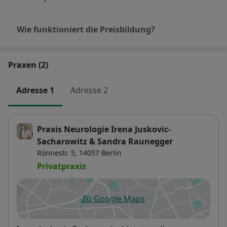
Langjährige Erfahrung, neuestes Wissen und moderne
Technik ermöglichen mir eine umfassende und
Wie funktioniert die Preisbildung?
kompetente Diagnose und Therapie.
Ich freue mich auf Ihre Terminbuchung.
Praxen (2)
Adresse 1
Adresse 2
Praxis Neurologie Irena Juskovic-
Sacharowitz & Sandra Raunegger
Rönnestr. 5,
14057
Berlin
Privatpraxis
Zu Google Maps
öffnet in einer neuen Registe