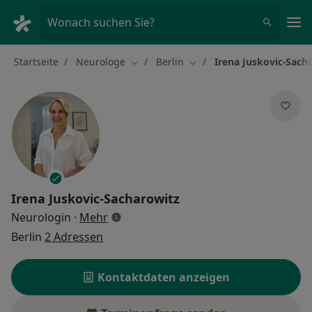
Ha
Wonach suchen Sie?
Startseite
Neurologe
Berlin
Irena Juskovic-Sach
Stadt ändern
Stadt ändern
Irena Juskovic-Sacharowitz
über Spezialisierungen
Neurologin
·
Mehr
Berlin
2 Adressen
Kontaktdaten anzeigen