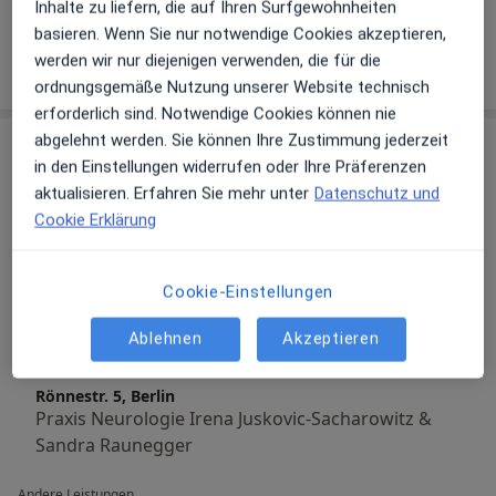
Inhalte zu liefern, die auf Ihren Surfgewohnheiten
Fahrtauglichkeit.
basieren. Wenn Sie nur notwendige Cookies akzeptieren,
werden wir nur diejenigen verwenden, die für die
Mehr Details anzeigen
Vereinbaren Sie Ihren Termin direkt online über
über Erfahrungen
ordnungsgemäße Nutzung unserer Website technisch
Doctolib!
erforderlich sind. Notwendige Cookies können nie
abgelehnt werden. Sie können Ihre Zustimmung jederzeit
Leistungen & Kosten
Gemeinsam mit meinem Team heiße ich Sie in meiner
in den Einstellungen widerrufen oder Ihre Präferenzen
Beliebte Leistungen
modern ausgestatteten Praxis willkommen. Durch
aktualisieren. Erfahren Sie mehr unter
Datenschutz und
kontinuierliche Weiterbildung und menschliches
Allgemeine Sprechstunde
Cookie Erklärung
Verständnis möchte ich Ihnen die Behandlung in
Rönnestr. 5, Berlin
meinen Räumlichkeiten so angenehm wie möglich
Praxis Neurologie Irena Juskovic-Sacharowitz &
gestalten und mithilfe neuartiger
Cookie-Einstellungen
Sandra Raunegger
Behandlungsmethoden zum Erhalt Ihrer Gesundheit
beitragen.
Ablehnen
Akzeptieren
Erstuntersuchung (Neupatient/in)
Am Anfang steht ein ausführliches Gespräch
Rönnestr. 5, Berlin
Praxis Neurologie Irena Juskovic-Sacharowitz &
(Anamnese). Anhand dessen wird die Diagnose
Sandra Raunegger
gestellt. Anschließend wird das Nervensystem
ausführlich auf Funktionsabweichungen getestet, um
Andere Leistungen