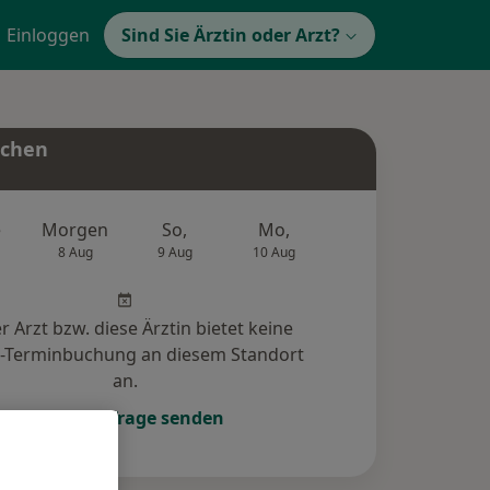
Einloggen
Sind Sie Ärztin oder Arzt?
uchen
e
Morgen
So,
Mo,
Di,
Mi,
8 Aug
9 Aug
10 Aug
11 Aug
12 Au
r Arzt bzw. diese Ärztin bietet keine
e-Terminbuchung an diesem Standort
an.
Terminanfrage senden