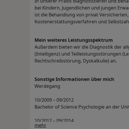
In unserer Praxis diagnostizieren und beh
bei Kindern, Jugendlichen und jungen Erwac
ist die Behandlung von privat Versicherten,
Kostenerstattungsverfahren und Selbstzah
Mein weiteres Leistungs­spektrum
Außerdem bieten wir die Diagnostik der al
(Intelligenz) und Teilleistungsstörungen (L
Rechtschreibstörung, Dyskalkulie) an.
Sonstige Informationen über mich
Werdegang
10/2009 – 09/2012
Bachelor of Science Psychologie an der Un
10/2012 – 09/2014
Über mich
mehr
Master of Science Psychologie an der Univ