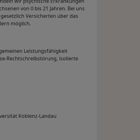
andeln wir psychische Erkrankungen
hsenen von 0 bis 21 Jahren. Bei uns
 gesetzlich Versicherten über das
lern möglich.
lgemeinen Leistungsfähigkeit
ese-Rechtschreibstörung, isolierte
iversität Koblenz-Landau
ersität Koblenz-Landau mit