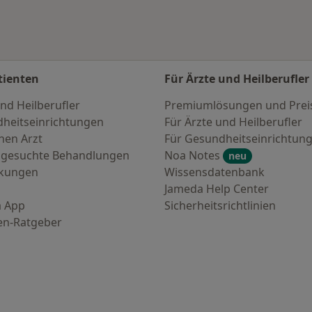
tienten
Für Ärzte und Heilberufler
nd Heilberufler
Premiumlösungen und Prei
heitseinrichtungen
Für Ärzte und Heilberufler
nen Arzt
Für Gesundheitseinrichtun
 gesuchte Behandlungen
Noa Notes
neu
nkungen
Wissensdatenbank
Jameda Help Center
 App
Sicherheitsrichtlinien
en-Ratgeber