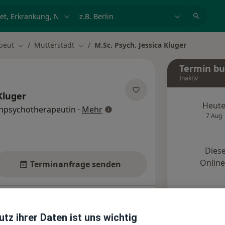
et, Erkrankung, Name
z.B. Berlin
peut
Mutterstadt
M.Sc. Psych. Jessica Kluger
Stadt ändern
Stadt ändern
Termin b
Inaktiv
Kluger
Heut
über Spezialisierungen
enpsychotherapeutin
·
Mehr
7 Aug
Diese
Onlin
Terminanfrage senden
Standorte
Bewertungen
tz ihrer Daten ist uns wichtig