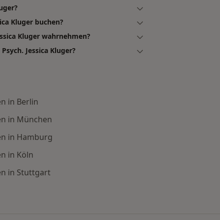
luger?
sica Kluger buchen?
Jessica Kluger wahrnehmen?
Psych. Jessica Kluger?
 in Berlin
en in München
en in Hamburg
n in Köln
 in Stuttgart
en