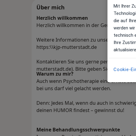
Mit Ihrer 
Über mich
Technologi
Herzlich willkommen
die auf Ih
Herzlich willkommen in der Gemeinschaftsp
werden wir
technisch 
Weitere Informationen zu unserer Praxis f
Ihre Zusti
https:\\kjp-mutterstadt.de
aktualisier
Kontaktieren Sie uns gerne per Telefon (06
mutterstadt.de). Bitte geben Sie immer I
Cookie-Ei
Warum zu mir?
Auch wenn Psychotherapie eine ernste Sach
bei uns darf viel gelacht werden.
Denn: Jedes Mal, wenn du auch in schwieri
deinen HUMOR findest – gewinnst du!
Meine Behandlungs­schwerpunkte