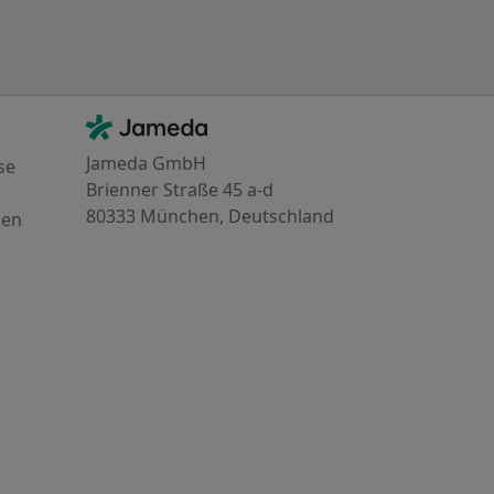
Kontakt
Jameda - Startseite
Jameda GmbH
se
Brienner Straße 45 a-d
80333 München, Deutschland
gen