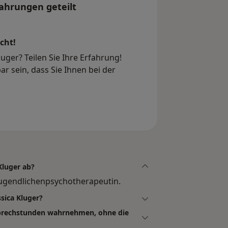
t
ahrungen geteilt
cht!
luger? Teilen Sie Ihre Erfahrung!
r sein, dass Sie Ihnen bei der
Kluger ab?
d Jugendlichenpsychotherapeutin.
ssica Kluger?
osprechstunden wahrnehmen, ohne die