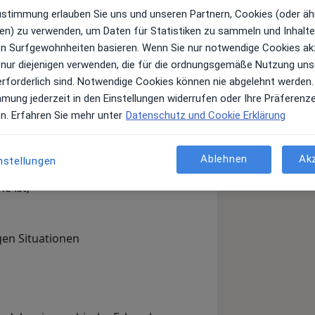
Zustimmung erlauben Sie uns und unseren Partnern, Cookies (oder äh
en) zu verwenden, um Daten für Statistiken zu sammeln und Inhalte 
ren Surfgewohnheiten basieren. Wenn Sie nur notwendige Cookies ak
raxis Kluger & Kröger.
 nur diejenigen verwenden, die für die ordnungsgemäße Nutzung uns
erforderlich sind. Notwendige Cookies können nie abgelehnt werden.
inden Sie auf unserer Webseite unter
mmung jederzeit in den Einstellungen widerrufen oder Ihre Präferenz
en. Erfahren Sie mehr unter
Datenschutz und Cookie Erklärung
234 6069000) oder E-Mail (info@kjp-
hren Namen und Telefonnummer an.
Ablehnen
Ak
nstellungen
e ist,
gen Situationen