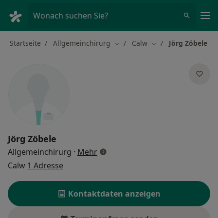
Ha
Wonach suchen Sie?
Startseite
Allgemeinchirurg
Calw
Jörg Zöbele
Stadt ändern
Stadt ändern
Jörg Zöbele
über Spezialisierungen
Allgemeinchirurg
·
Mehr
Calw
1 Adresse
Kontaktdaten anzeigen