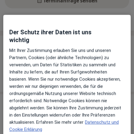
Terminanfrage senden
Leistungen
Standorte
Bewertungen
Der Schutz ihrer Daten ist uns
wichtig
Leistungen
Mit Ihrer Zustimmung erlauben Sie uns und unseren
Keine Informationen über Leistungen und Kosten
Partnern, Cookies (oder ähnliche Technologien) zu
Auf diesem Profil wurden noch keine Informationen
verwenden, um Daten für Statistiken zu sammeln und
über Leistungen hinzugefügt.
Inhalte zu liefern, die auf Ihren Surfgewohnheiten
basieren. Wenn Sie nur notwendige Cookies akzeptieren,
werden wir nur diejenigen verwenden, die für die
ordnungsgemäße Nutzung unserer Website technisch
erforderlich sind. Notwendige Cookies können nie
Sind Sie Jörg Zöbele?
Arzt-Info
abgelehnt werden. Sie können Ihre Zustimmung jederzeit
in den Einstellungen widerrufen oder Ihre Präferenzen
aktualisieren. Erfahren Sie mehr unter
Datenschutz und
Hinterlegen Sie kostenlos ein Portraitbild, Ihre
Cookie Erklärung
Sprechzeiten und Leistungen. Dadurch werden Sie