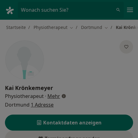
Ha
Wonach suchen Sie?
Startseite
Physiotherapeut
Dortmund
Kai Krönk
Stadt ändern
Stadt ändern
Kai Krönkemeyer
über Spezialisierungen
Physiotherapeut
·
Mehr
Dortmund
1 Adresse
Kontaktdaten anzeigen