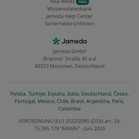
Noa Notes
neu
Wissensdatenbank
Jameda Help Center
Sicherheitsrichtlinien
Kontakt
Jameda - Startseite
Jameda GmbH
Brienner Straße 45 a-d
80333 München, Deutschland
öffnet in einer neuen Registerkarte
öffnet in einer neuen Registerkarte
öffnet in einer neuen Registerk
öffnet in einer neuen Reg
öffnet in ei
öffn
Polska
,
Türkiye
,
España
,
Italia
,
Deutschland
,
Česko
,
öffnet in einer neuen Registerkarte
öffnet in einer neuen Registerkarte
öffnet in einer neuen Register
öffnet in einer neuen R
öffnet in ei
öffnet
Portugal
,
México
,
Chile
,
Brasil
,
Argentina
,
Perú
,
öffnet in einer neuen Re
Colombia
VERORDNUNG (EU) 2022/2065 (DSA) art. 24:
15.395.179 “AMARs” - Juni 2026