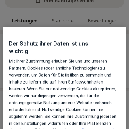
Terminanfrage senden
Leistungen
Standorte
Bewertungen
Der Schutz ihrer Daten ist uns
Leistungen
wichtig
Keine Informationen über Leistungen und Kosten
Mit Ihrer Zustimmung erlauben Sie uns und unseren
Auf diesem Profil wurden noch keine Informationen
Partnern, Cookies (oder ähnliche Technologien) zu
über Leistungen hinzugefügt.
verwenden, um Daten für Statistiken zu sammeln und
Inhalte zu liefern, die auf Ihren Surfgewohnheiten
basieren. Wenn Sie nur notwendige Cookies akzeptieren,
werden wir nur diejenigen verwenden, die für die
Sind Sie Kai Krönkemeyer?
Arzt-Info
ordnungsgemäße Nutzung unserer Website technisch
erforderlich sind. Notwendige Cookies können nie
abgelehnt werden. Sie können Ihre Zustimmung jederzeit
Hinterlegen Sie kostenlos ein Portraitbild, Ihre
in den Einstellungen widerrufen oder Ihre Präferenzen
Sprechzeiten und Leistungen. Dadurch werden Sie