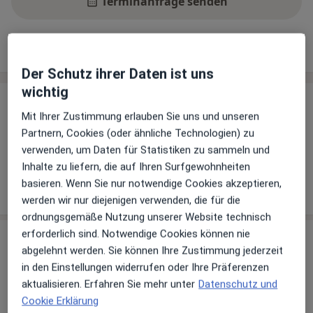
Terminanfrage senden
Leistungen
Standorte
Bewertungen
Der Schutz ihrer Daten ist uns
wichtig
Leistungen
Mit Ihrer Zustimmung erlauben Sie uns und unseren
Keine Informationen über Leistungen und Kosten
Partnern, Cookies (oder ähnliche Technologien) zu
Auf diesem Profil wurden noch keine Informationen
verwenden, um Daten für Statistiken zu sammeln und
über Leistungen hinzugefügt.
Inhalte zu liefern, die auf Ihren Surfgewohnheiten
basieren. Wenn Sie nur notwendige Cookies akzeptieren,
werden wir nur diejenigen verwenden, die für die
ordnungsgemäße Nutzung unserer Website technisch
erforderlich sind. Notwendige Cookies können nie
Praxis
abgelehnt werden. Sie können Ihre Zustimmung jederzeit
in den Einstellungen widerrufen oder Ihre Präferenzen
Praxis Kerstin Schenk Psycholog.
aktualisieren. Erfahren Sie mehr unter
Datenschutz und
Psychotherapeutin
Cookie Erklärung
Sauerlacher Str. 4,
82515
Wolfratshausen