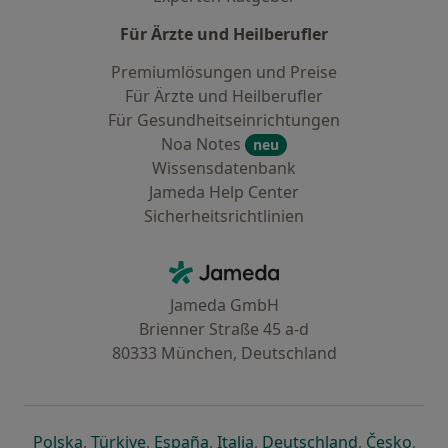
Für Ärzte und Heilberufler
Premiumlösungen und Preise
Für Ärzte und Heilberufler
Für Gesundheitseinrichtungen
Noa Notes
neu
Wissensdatenbank
Jameda Help Center
Sicherheitsrichtlinien
Kontakt
Jameda - Startseite
Jameda GmbH
Brienner Straße 45 a-d
80333 München, Deutschland
öffnet in einer neuen Registerkarte
öffnet in einer neuen Registerkarte
öffnet in einer neuen Registerk
öffnet in einer neuen Reg
öffnet in ei
öffn
Polska
,
Türkiye
,
España
,
Italia
,
Deutschland
,
Česko
,