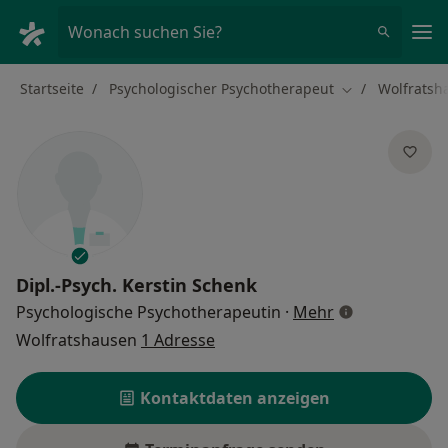
Ha
Wonach suchen Sie?
Startseite
Psychologischer Psychotherapeut
Wolfratsh
Stadt ändern
Dipl.-Psych.
Kerstin Schenk
über Spezialis
Psychologische Psychotherapeutin
·
Mehr
Wolfratshausen
1 Adresse
Kontaktdaten anzeigen