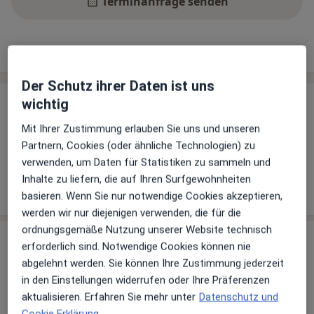
Terminanfrage senden
Leistungen
Standorte
Bewertungen
Der Schutz ihrer Daten ist uns
wichtig
Leistungen
Mit Ihrer Zustimmung erlauben Sie uns und unseren
Keine Informationen über Leistungen und Kosten
Partnern, Cookies (oder ähnliche Technologien) zu
Auf diesem Profil wurden noch keine Informationen
verwenden, um Daten für Statistiken zu sammeln und
über Leistungen hinzugefügt.
Inhalte zu liefern, die auf Ihren Surfgewohnheiten
basieren. Wenn Sie nur notwendige Cookies akzeptieren,
werden wir nur diejenigen verwenden, die für die
ordnungsgemäße Nutzung unserer Website technisch
Sind Sie Dr. med. Laura Winter?
Arzt-Info
erforderlich sind. Notwendige Cookies können nie
abgelehnt werden. Sie können Ihre Zustimmung jederzeit
in den Einstellungen widerrufen oder Ihre Präferenzen
Hinterlegen Sie kostenlos ein Portraitbild, Ihre
aktualisieren. Erfahren Sie mehr unter
Datenschutz und
Sprechzeiten und Leistungen. Dadurch werden Sie