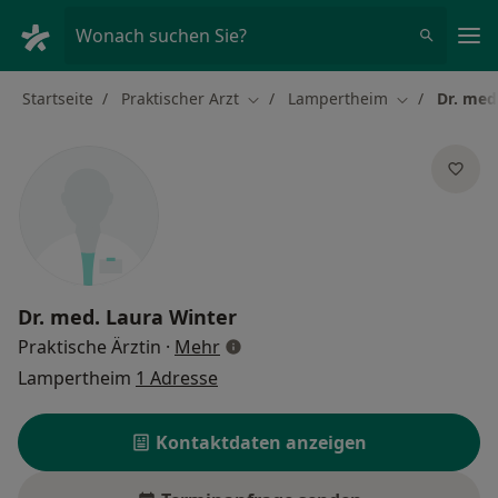
Ha
Wonach suchen Sie?
Startseite
Praktischer Arzt
Lampertheim
Dr. med
Stadt ändern
Stadt ändern
Dr. med.
Laura Winter
über Spezialisierungen
Praktische Ärztin
·
Mehr
Lampertheim
1 Adresse
Kontaktdaten anzeigen