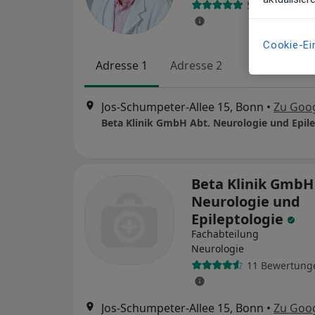
50 Bewertung
Cookie-Ei
Adresse 1
Adresse 2
Jos-Schumpeter-Allee 15, Bonn
•
Zu Goo
Beta Klinik GmbH Abt. Neurologie und Epil
Beta Klinik GmbH
Neurologie und
Epileptologie
Fachabteilung
Neurologie
11 Bewertung
Jos-Schumpeter-Allee 15, Bonn
•
Zu Goo