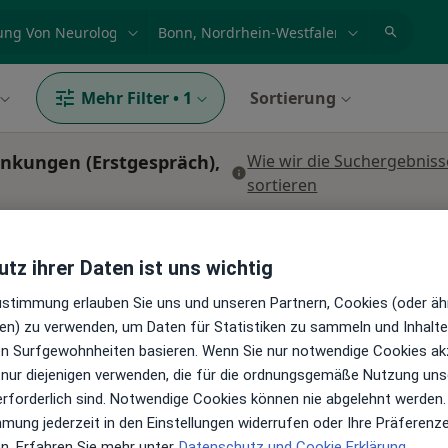
et, Erkrankung, Name
z.B. Berlin
Mehr Filter
•
1
Sortierung
nkungen (Erstgespräch),
Wie wir die Suchergebniss
sortieren
tz ihrer Daten ist uns wichtig
Zustimmung erlauben Sie uns und unseren Partnern, Cookies (oder äh
en) zu verwenden, um Daten für Statistiken zu sammeln und Inhalte 
ren Surfgewohnheiten basieren. Wenn Sie nur notwendige Cookies ak
 nur diejenigen verwenden, die für die ordnungsgemäße Nutzung uns
istian
Heute
Morgen
So,
Mo,
erforderlich sind. Notwendige Cookies können nie abgelehnt werden.
7 Aug
8 Aug
9 Aug
10 Aug
mmung jederzeit in den Einstellungen widerrufen oder Ihre Präferenz
en. Erfahren Sie mehr unter
Datenschutz und Cookie Erklärung