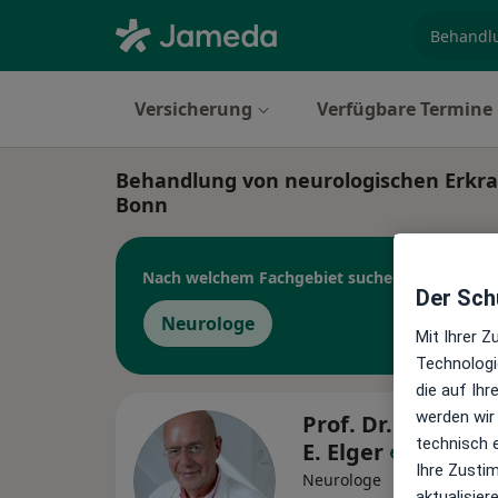
Fachgebi
Versicherung
Verfügbare Termine
Behandlung von neurologischen Erkra
Bonn
Nach welchem Fachgebiet suchen Sie?
Der Schu
Neurologe
Mit Ihrer 
Technologi
die auf Ih
werden wir
Prof. Dr. med. Chr
technisch 
E. Elger
Ihre Zusti
Neurologe
aktualisier