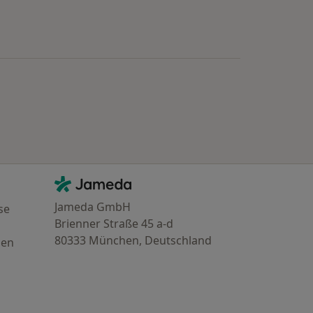
Kontakt
Jameda - Startseite
Jameda GmbH
se
Brienner Straße 45 a-d
80333 München, Deutschland
gen