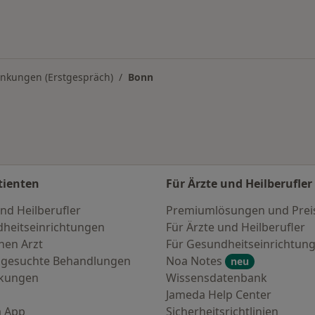
nkungen (Erstgespräch)
Bonn
tienten
Für Ärzte und Heilberufler
nd Heilberufler
Premiumlösungen und Prei
heitseinrichtungen
Für Ärzte und Heilberufler
nen Arzt
Für Gesundheitseinrichtun
 gesuchte Behandlungen
Noa Notes
neu
nkungen
Wissensdatenbank
Jameda Help Center
 App
Sicherheitsrichtlinien