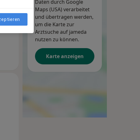
Daten durch Google
Maps (USA) verarbeitet
und übertragen werden,
zeptieren
um die Karte zur
Arztsuche auf jameda
nutzen zu können.
Karte anzeigen
Di,
Mi,
Do,
11 Aug
12 Aug
13 Aug