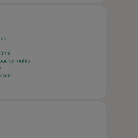
ies
mühle
nbachermühle
n
wasen