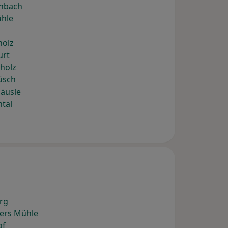
enbach
ühle
holz
urt
holz
üsch
häusle
ntal
rg
yers Mühle
of