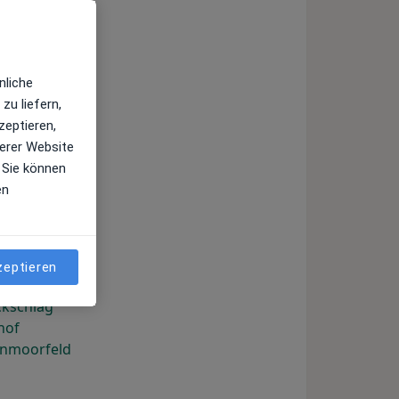
bling
nliche
kow
zu liefern,
nhof
zeptieren,
stetten
erer Website
 Sie können
f
en
therhof
of
nhausen
nermühle
zeptieren
ckschlag
hof
enmoorfeld