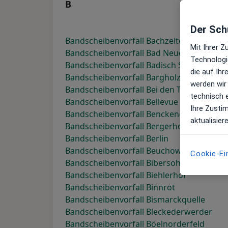
B
Der Schu
Bandscheibenvorfall Bachzelten
Mit Ihrer 
Bandscheibenvorfall Bad Neuenahr-Ahrwe
Technologi
Bandscheibenvorfall Badisch Schöllenbac
die auf Ih
Bandscheibenvorfall Bargholz
werden wir
Bandscheibenvorfall Bei den Tongruben
technisch 
Bandscheibenvorfall Bellevue
Ihre Zusti
Bandscheibenvorfall Benckendorf
aktualisier
Bandscheibenvorfall Bergerhof
Bandscheibenvorfall Berlin
Bandscheibenvorfall Beuchow
Cookie-Ei
Bandscheibenvorfall Bibersohl
Bandscheibenvorfall Biehlerhof
Bandscheibenvorfall Binnrot
Bandscheibenvorfall Bismarckquelle
Bandscheibenvorfall Bleckederwerder
Bandscheibenvorfall Böelnorderfeld