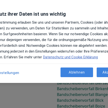
tz ihrer Daten ist uns wichtig
Bandscheibenvorfall Bad Ai
Zustimmung erlauben Sie uns und unseren Partnern, Cookies (oder äh
iler
Bandscheibenvorfall Bade
en) zu verwenden, um Daten für Statistiken zu sammeln und Inhalte 
h
Bandscheibenvorfall Banze
ren Surfgewohnheiten basieren. Wenn Sie nur notwendige Cookies ak
Bandscheibenvorfall Beblin
 nur diejenigen verwenden, die für die ordnungsgemäße Nutzung uns
Bandscheibenvorfall Bellers
erforderlich sind. Notwendige Cookies können nie abgelehnt werden.
Bandscheibenvorfall Belzho
mmung jederzeit in den Einstellungen widerrufen oder Ihre Präferenz
Bandscheibenvorfall Benra
en. Erfahren Sie mehr unter
Datenschutz und Cookie Erklärung
Bandscheibenvorfall Bergh
Bandscheibenvorfall Betze
Bandscheibenvorfall Beure
Ablehnen
Ak
nstellungen
Bandscheibenvorfall Bicken
Bandscheibenvorfall Biersa
Bandscheibenvorfall Birken
Bandscheibenvorfall Blang
Bandscheibenvorfall Blick
Bandscheibenvorfall Boize