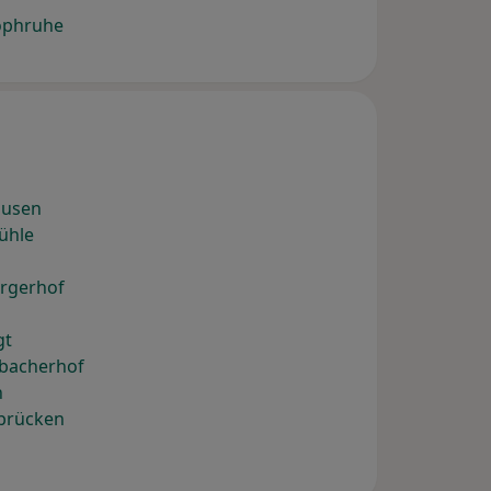
tophruhe
ausen
ühle
urgerhof
gt
nbacherhof
h
brücken