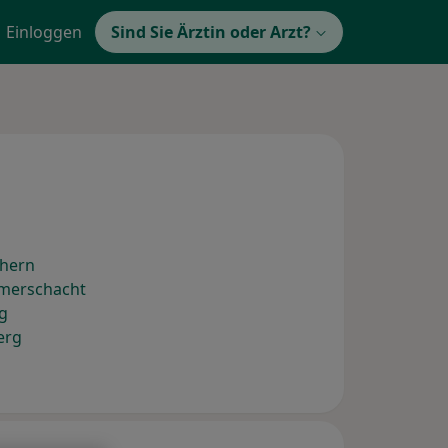
Einloggen
Sind Sie Ärztin oder Arzt?
chern
ömerschacht
g
erg