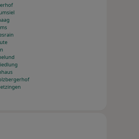
derhof
umsiel
haag
ems
esrain
eute
hn
melund
iedlung
nhaus
olzbergerhof
retzingen