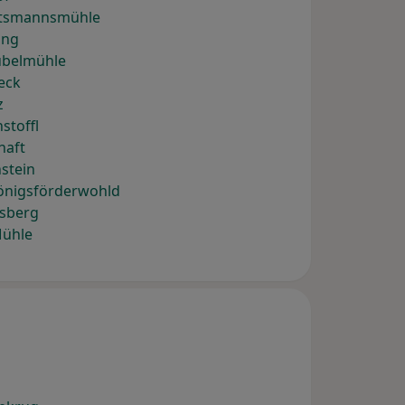
chtsmannsmühle
ing
übelmühle
eck
z
stoffl
haft
stein
önigsförderwohld
lsberg
Mühle