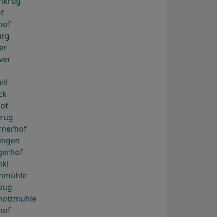
enkrug
f
hof
urg
er
ver
ell
ck
hof
krug
rnerhof
ingen
gerhof
nkl
chmühle
rbug
rholzmühle
hof