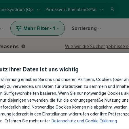
et, Erkrankung, Name
z.B. Berlin
Mehr Filter
•
1
Sortierung
rmasens
Wie wir die Suchergebnisse s
tz ihrer Daten ist uns wichtig
Handchirurg
Zustimmung erlauben Sie uns und unseren Partnern, Cookies (oder äh
en) zu verwenden, um Daten für Statistiken zu sammeln und Inhalte 
ren Surfgewohnheiten basieren. Wenn Sie nur notwendige Cookies ak
 nur diejenigen verwenden, die für die ordnungsgemäße Nutzung uns
s
Heute
Morgen
Mo,
Di,
erforderlich sind. Notwendige Cookies können nie abgelehnt werden.
8 Aug
9 Aug
10 Aug
11 Aug
mmung jederzeit in den Einstellungen widerrufen oder Ihre Präferenz
 Chirurg,
en. Erfahren Sie mehr unter
Datenschutz und Cookie Erklärung
Online-Terminbuchung nicht verfügbar