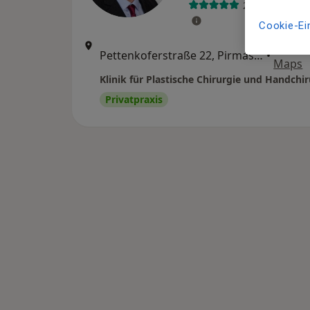
2 Bewertunge
Cookie-Ei
Zu Goo
Pettenkoferstraße 22, Pirmasens
•
Maps
Privatpraxis