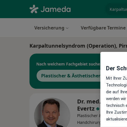
Fachgebi
Versicherung
Verfügbare Termine
Karpaltunnelsyndrom (Operation), Pi
Nach welchem Fachgebiet suchen Sie?
Der Schu
Plastischer & Ästhetischer Chirurg
Mit Ihrer 
Technologi
die auf Ih
werden wir
Dr. med. Matthia
technisch 
Evertz
Ihre Zusti
Plastischer & Ästhetischer
aktualisier
Handchirurg