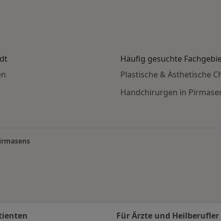
dt
Häufig gesuchte Fachgebi
en
Plastische & Ästhetische C
Handchirurgen in Pirmase
irmasens
tienten
Für Ärzte und Heilberufler