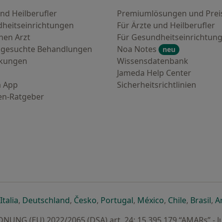
nd Heilberufler
Premiumlösungen und Prei
heitseinrichtungen
Für Ärzte und Heilberufler
nen Arzt
Für Gesundheitseinrichtun
 gesuchte Behandlungen
Noa Notes
neu
nkungen
Wissensdatenbank
Jameda Help Center
 App
Sicherheitsrichtlinien
en-Ratgeber
euen Registerkarte
 einer neuen Registerkarte
ffnet in einer neuen Registerkarte
öffnet in einer neuen Registerkarte
öffnet in einer neuen Registerkarte
öffnet in einer neuen Registerkar
öffnet in einer neuen R
öffnet in einer
öffnet in
öff
Italia
,
Deutschland
,
Česko
,
Portugal
,
México
,
Chile
,
Brasil
,
A
UNG (EU) 2022/2065 (DSA) art. 24: 15.395.179 “AMARs” - J