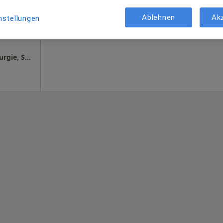
n
Terminanfrage senden
Ablehnen
Ak
nstellungen
gle
Klinik für Plastische Chirurgie und Handchirurgie, Städtisches Krankenhaus Pirmasens