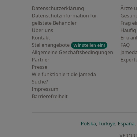
Datenschutzerklärung
Ärzte u
Datenschutzinformation für
Gesund
gelistete Behandler
Frag ei
Über uns
Häufig
Kontakt
Erkra
Stellenangebote
FAQ
Wir stellen ein!
Allgemeine Geschäftsbedingungen
Jameda
Partner
Expert
Presse
Wie funktioniert die Jameda
Suche?
Impressum
Barrierefreiheit
öffnet in einer n
öffnet in
ö
Polska
,
Türkiye
,
España
,
VERORDN