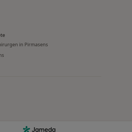
ete
hirurgen in Pirmasens
ns
Kontakt
Jameda - Startseite