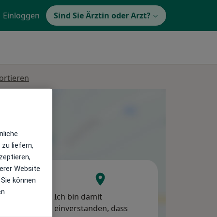
Einloggen
Sind Sie Ärztin oder Arzt?
ortieren
nliche
zu liefern,
zeptieren,
erer Website
Mi,
Do,
Fr,
 Sie können
12 Aug
13 Aug
14 Aug
en
Ich bin damit
einverstanden, dass