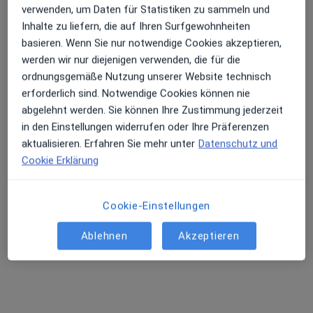
verwenden, um Daten für Statistiken zu sammeln und
Inhalte zu liefern, die auf Ihren Surfgewohnheiten
basieren. Wenn Sie nur notwendige Cookies akzeptieren,
Praxis Dr. Felix Ringer Zahnarzt
werden wir nur diejenigen verwenden, die für die
ordnungsgemäße Nutzung unserer Website technisch
Praxis
50 Bewertungen
erforderlich sind. Notwendige Cookies können nie
abgelehnt werden. Sie können Ihre Zustimmung jederzeit
in den Einstellungen widerrufen oder Ihre Präferenzen
Zu Google
Schwarzbäckstr. 5, Grafing bei München
•
aktualisieren. Erfahren Sie mehr unter
Datenschutz und
Maps
Cookie Erklärung
Praxis Dr. Felix Ringer Zahnarzt
Kinderzahnmedizin
Kein Preis angegeben
Cookie-Einstellungen
Weitere Leistungen anzeigen
Keine Online-Terminbuchung über jameda verfügbar
Ablehnen
Akzeptieren
Profil anzeigen