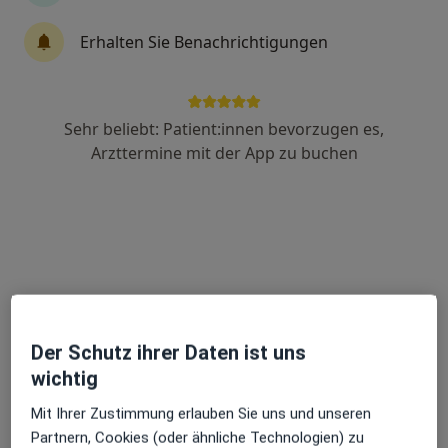
Erhalten Sie Benachrichtigungen
Dr. med. dent. Felix Ringer
Zahnarzt
50 Bewertungen
Sehr beliebt: Patient:innen bevorzugen es,
Arzttermine mit der App zu buchen
Zu Google
Schwarzbäckstr. 5, Grafing bei München
•
Maps
Praxis Dr. Felix Ringer Zahnarzt
Dieser Arzt bzw. diese Ärztin bietet keine Online-Terminbuchung an diesem Standort an.
Terminanfrage senden
Der Schutz ihrer Daten ist uns
wichtig
Mit Ihrer Zustimmung erlauben Sie uns und unseren
Partnern, Cookies (oder ähnliche Technologien) zu