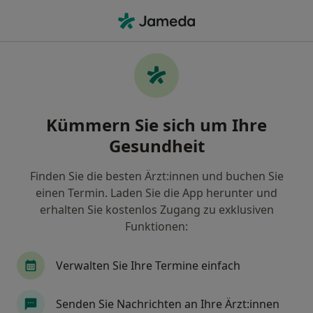
Ha
Kinderzahnmedizin • Grafing bei München, Bayern
Filter & Sortierung
• 1
Zu Google Map
Kinderzahnmedizin, Grafing bei München
Kümmern Sie sich um Ihre
Wie wir die Suchergebnisse sortieren
Gesundheit
Finden Sie die besten Ärzt:innen und buchen Sie
Nach welchem Fachgebiet suchen Sie?
einen Termin. Laden Sie die App herunter und
Zahnarzt
erhalten Sie kostenlos Zugang zu exklusiven
Funktionen:
Verwalten Sie Ihre Termine einfach
Senden Sie Nachrichten an Ihre Ärzt:innen