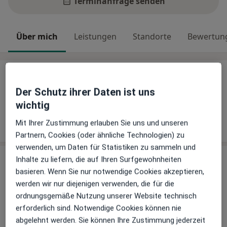
Terminanfrage senden
Über mich
Leistungen
Standorte
Bewertun
Über mich
Weiterbildungen und Tätigkeitsschwerpunkte
Der Schutz ihrer Daten ist uns
Akupunktur
wichtig
Eigenbluttherapie
Mit Ihrer Zustimmung erlauben Sie uns und unseren
Klassische Homöopathie
Partnern, Cookies (oder ähnliche Technologien) zu
verwenden, um Daten für Statistiken zu sammeln und
Leistungen & Kosten
Inhalte zu liefern, die auf Ihren Surfgewohnheiten
basieren. Wenn Sie nur notwendige Cookies akzeptieren,
Andere Leistungen
werden wir nur diejenigen verwenden, die für die
ordnungsgemäße Nutzung unserer Website technisch
Akupunktur
erforderlich sind. Notwendige Cookies können nie
Eigenbluttherapie
abgelehnt werden. Sie können Ihre Zustimmung jederzeit