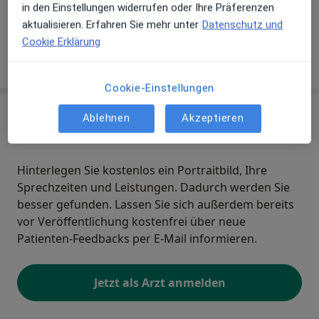
in den Einstellungen widerrufen oder Ihre Präferenzen
Homöopathie
aktualisieren. Erfahren Sie mehr unter
Datenschutz und
Cookie Erklärung
Wie funktioniert die Preisbildung?
Cookie-Einstellungen
Sind Sie Lydia Weißweiler-Faber?
Ablehnen
Akzeptieren
Arzt-Info
Hinterlegen Sie kostenlos ein Portraitbild, Ihre
Sprechzeiten und Leistungen. Dadurch werden Sie
besser gefunden. Lassen Sie sich außerdem bereits
vor Veröffentlichung kostenfrei über neue
Patienten-Feedbacks per E-Mail informieren.
Jetzt als Arzt anmelden