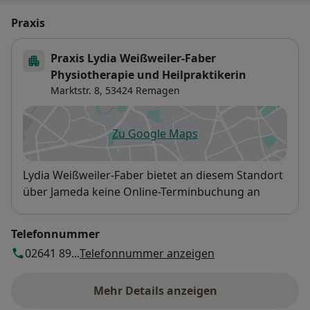
Praxis
Praxis Lydia Weißweiler-Faber
Physiotherapie und Heilpraktikerin
Marktstr. 8,
53424
Remagen
Zu Google Maps
öffnet in einer neuen Registe
Verfügbarkeit
Lydia Weißweiler-Faber bietet an diesem Standort
über Jameda keine Online-Terminbuchung an
Telefonnummer
02641 89...
Telefonnummer anzeigen
Mehr Details anzeigen
über die Adresse