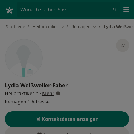
Ha
Wonach suchen Sie?
Startseite
Heilpraktiker
Remagen
Lydia Weißwei
Stadt ändern
Stadt ändern
Lydia Weißweiler-Faber
über Spezialisierungen
Heilpraktikerin
·
Mehr
Remagen
1 Adresse
Kontaktdaten anzeigen