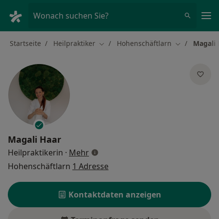
Ha
Wonach suchen Sie?
Startseite
Heilpraktiker
Hohenschäftlarn
Magali 
Stadt ändern
Stadt ändern
Magali Haar
über Spezialisierungen
Heilpraktikerin
·
Mehr
Hohenschäftlarn
1 Adresse
Kontaktdaten anzeigen