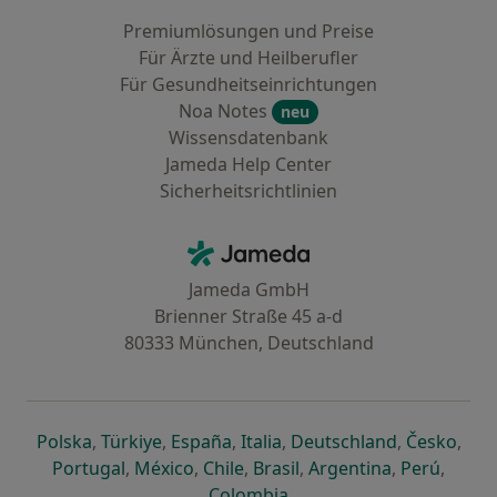
Premiumlösungen und Preise
Für Ärzte und Heilberufler
Für Gesundheitseinrichtungen
Noa Notes
neu
Wissensdatenbank
Jameda Help Center
Sicherheitsrichtlinien
Kontakt
Jameda - Startseite
Jameda GmbH
Brienner Straße 45 a-d
80333 München, Deutschland
öffnet in einer neuen Registerkarte
öffnet in einer neuen Registerkarte
öffnet in einer neuen Registerk
öffnet in einer neuen Reg
öffnet in ei
öffn
Polska
,
Türkiye
,
España
,
Italia
,
Deutschland
,
Česko
,
öffnet in einer neuen Registerkarte
öffnet in einer neuen Registerkarte
öffnet in einer neuen Register
öffnet in einer neuen R
öffnet in ei
öffnet
Portugal
,
México
,
Chile
,
Brasil
,
Argentina
,
Perú
,
öffnet in einer neuen Re
Colombia