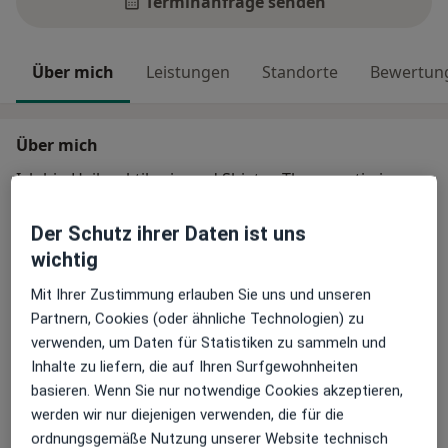
Terminanfrage senden
Über mich
Leistungen
Standorte
Bewertun
Über mich
Ich bin Heilpraktikerin und Shiatsu-Therapeutin in
Schäftlarn bei München, mit über 10 Jahren Erfahrung
als Shiatsu-Therapeutin.
Der Schutz ihrer Daten ist uns
wichtig
Mein Schwerpunkt liegt auf der Begleitung von
Mit Ihrer Zustimmung erlauben Sie uns und unseren
Menschen mit chronischem Stress, Erschöpfung,
Partnern, Cookies (oder ähnliche Technologien) zu
Burnout und Chronic Fatigue Syndrome (CFS). Im
verwenden, um Daten für Statistiken zu sammeln und
Über mich
Mittelpunkt meiner Arbeit steht die Regulierung des
mehr
Inhalte zu liefern, die auf Ihren Surfgewohnheiten
Nervensystems über den Körper.
Hauptsächlich behandelte Krankheiten
basieren. Wenn Sie nur notwendige Cookies akzeptieren,
Erschöpfung
Kopfschmerzen
Müdigkeit
werden wir nur diejenigen verwenden, die für die
Shiatsu wirkt durch achtsamen Druck entlang der
ordnungsgemäße Nutzung unserer Website technisch
a11y_sr_more_diseas
Stressbewältigung
ME/CFS
+21
Meridiane und kann dabei unterstützen, aus dem