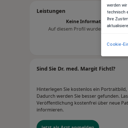
werden wir
Leistungen
technisch 
Ihre Zusti
Keine Informationen über 
aktualisier
Auf diesem Profil wurden noch kein
hinzugef
Cookie-Ei
Sind Sie Dr. med. Margit Fichtl?
Hinterlegen Sie kostenlos ein Portraitbild
Dadurch werden Sie besser gefunden. Lass
Veröffentlichung kostenfrei über neue Pa
informieren.
Jetzt als Arzt anmelden