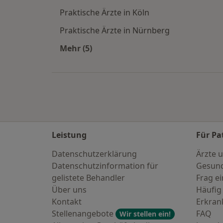
Praktische Ärzte in Köln
Praktische Ärzte in Nürnberg
Mehr (5)
Mehr in der Kategorie: Häufige Such
Leistung
Für Pa
Datenschutzerklärung
Ärzte u
Datenschutzinformation für
Gesund
gelistete Behandler
Frag ei
Über uns
Häufig
Kontakt
Erkra
Stellenangebote
FAQ
Wir stellen ein!