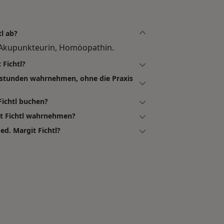
l ab?
n, Akupunkteurin, Homöopathin.
 Fichtl?
chstunden wahrnehmen, ohne die Praxis
Fichtl buchen?
it Fichtl wahrnehmen?
d. Margit Fichtl?