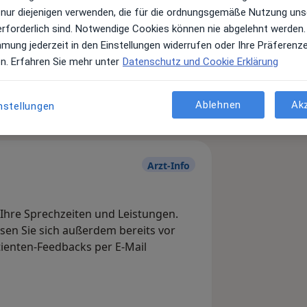
 nur diejenigen verwenden, die für die ordnungsgemäße Nutzung uns
erforderlich sind. Notwendige Cookies können nie abgelehnt werden.
mmung jederzeit in den Einstellungen widerrufen oder Ihre Präferenz
Leistungen und Kosten
en. Erfahren Sie mehr unter
Datenschutz und Cookie Erklärung
e Informationen über Leistungen
ügt.
Ablehnen
Ak
nstellungen
Arzt-Info
, Ihre Sprechzeiten und Leistungen.
en Sie sich außerdem bereits vor
tienten-Feedbacks per E-Mail