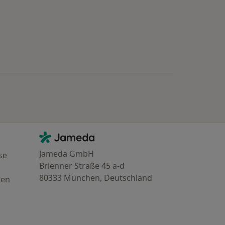
Kontakt
Jameda - Startseite
Jameda GmbH
se
Brienner Straße 45 a-d
80333 München, Deutschland
gen