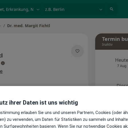
et, Erkrankung, Name
z.B. Berlin
Dr. med. Margit Fichtl
tadt ändern
Termin b
Inaktiv
tl
Heut
über Spezialisierungen
7 Aug
se
Diese
Onlin
Terminanfrage senden
tz ihrer Daten ist uns wichtig
Zustimmung erlauben Sie uns und unseren Partnern, Cookies (oder äh
te
Bewertungen
en) zu verwenden, um Daten für Statistiken zu sammeln und Inhalte 
ren Surfgewohnheiten basieren. Wenn Sie nur notwendige Cookies ak