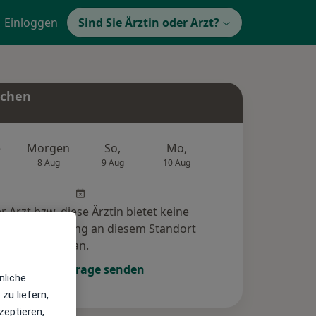
Einloggen
Sind Sie Ärztin oder Arzt?
uchen
e
Morgen
So,
Mo,
Di,
Mi,
8 Aug
9 Aug
10 Aug
11 Aug
12 Au
r Arzt bzw. diese Ärztin bietet keine
e-Terminbuchung an diesem Standort
an.
Terminanfrage senden
nliche
zu liefern,
zeptieren,