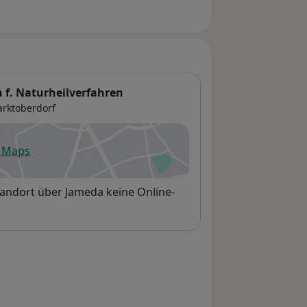
n f. Naturheilverfahren
rktoberdorf
e Maps
fnet in einer neuen Registerkarte
Standort über Jameda keine Online-