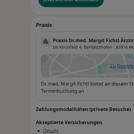
Praxis
Praxis Dr.med. Margit Fichtl Ärzti
Im Kirchfeld 4,
Bertoldshofen
, 87616
Ma
Zu Googl
öf
Verfügbarkeit
Dr. med. Margit Fichtl bietet an diesem 
Terminbuchung an
Zahlungsmodalitäten (private Besuche)
Akzeptierte Versicherungen
Details