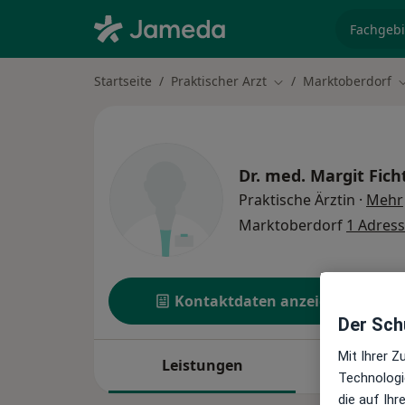
Fachgebi
Startseite
Praktischer Arzt
Marktoberdorf
Stadt ändern
S
Dr. med.
Margit Fich
Praktische Ärztin
·
Mehr
Marktoberdorf
1 Adres
Kontaktdaten anzeigen
Der Schu
Mit Ihrer 
Leistungen
Standor
Technologi
die auf Ih