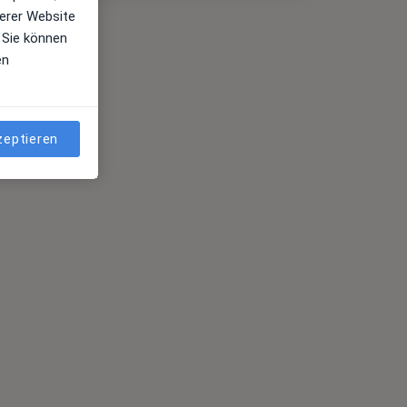
erer Website
 Sie können
en
zeptieren