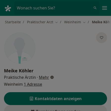
Ha
Wonach suchen Sie?
Startseite
Praktischer Arzt
Weinheim
Meike Köhl
Stadt ändern
Stadt ändern
Meike Köhler
über Spezialisierungen
Praktische Ärztin
·
Mehr
Weinheim
1 Adresse
Kontaktdaten anzeigen