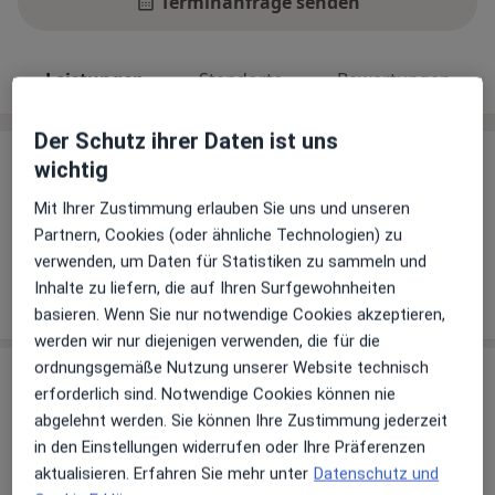
Terminanfrage senden
Leistungen
Standorte
Bewertungen
Der Schutz ihrer Daten ist uns
wichtig
Leistungen
Keine Informationen über Leistungen und Kosten
Mit Ihrer Zustimmung erlauben Sie uns und unseren
Partnern, Cookies (oder ähnliche Technologien) zu
Auf diesem Profil wurden noch keine Informationen
verwenden, um Daten für Statistiken zu sammeln und
über Leistungen hinzugefügt.
Inhalte zu liefern, die auf Ihren Surfgewohnheiten
basieren. Wenn Sie nur notwendige Cookies akzeptieren,
werden wir nur diejenigen verwenden, die für die
ordnungsgemäße Nutzung unserer Website technisch
Sind Sie Meike Köhler?
Arzt-Info
erforderlich sind. Notwendige Cookies können nie
abgelehnt werden. Sie können Ihre Zustimmung jederzeit
in den Einstellungen widerrufen oder Ihre Präferenzen
Hinterlegen Sie kostenlos ein Portraitbild, Ihre
aktualisieren. Erfahren Sie mehr unter
Datenschutz und
Sprechzeiten und Leistungen. Dadurch werden Sie