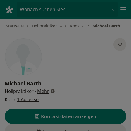
Ha
Wonach suchen Sie?
Startseite
Heilpraktiker
Konz
Michael Barth
Stadt ändern
Stadt ändern
Michael Barth
über Spezialisierungen
Heilpraktiker
·
Mehr
Konz
1 Adresse
Kontaktdaten anzeigen