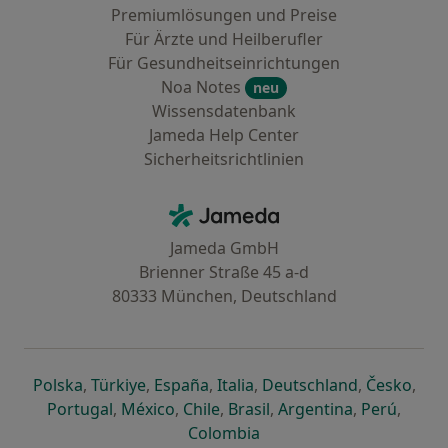
Premiumlösungen und Preise
Für Ärzte und Heilberufler
Für Gesundheitseinrichtungen
Noa Notes
neu
Wissensdatenbank
Jameda Help Center
Sicherheitsrichtlinien
Kontakt
Jameda - Startseite
Jameda GmbH
Brienner Straße 45 a-d
80333 München, Deutschland
öffnet in einer neuen Registerkarte
öffnet in einer neuen Registerkarte
öffnet in einer neuen Registerk
öffnet in einer neuen Reg
öffnet in ei
öffn
Polska
,
Türkiye
,
España
,
Italia
,
Deutschland
,
Česko
,
öffnet in einer neuen Registerkarte
öffnet in einer neuen Registerkarte
öffnet in einer neuen Register
öffnet in einer neuen R
öffnet in ei
öffnet
Portugal
,
México
,
Chile
,
Brasil
,
Argentina
,
Perú
,
öffnet in einer neuen Re
Colombia