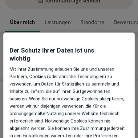
Terminanfrage senden
Über mich
Leistungen
Standorte
Bewertun
Über mich
Der Schutz ihrer Daten ist uns
Weiterbildungen und Tätigkeitsschwerpunkte
wichtig
Klassische Homöopathie
Mit Ihrer Zustimmung erlauben Sie uns und unseren
Osteopathie
Partnern, Cookies (oder ähnliche Technologien) zu
verwenden, um Daten für Statistiken zu sammeln und
Leistungen & Kosten
Inhalte zu liefern, die auf Ihren Surfgewohnheiten
basieren. Wenn Sie nur notwendige Cookies akzeptieren,
Andere Leistungen
werden wir nur diejenigen verwenden, die für die
Homöopathie
ordnungsgemäße Nutzung unserer Website technisch
erforderlich sind. Notwendige Cookies können nie
Osteopathie
abgelehnt werden. Sie können Ihre Zustimmung jederzeit
in den Einstellungen widerrufen oder Ihre Präferenzen