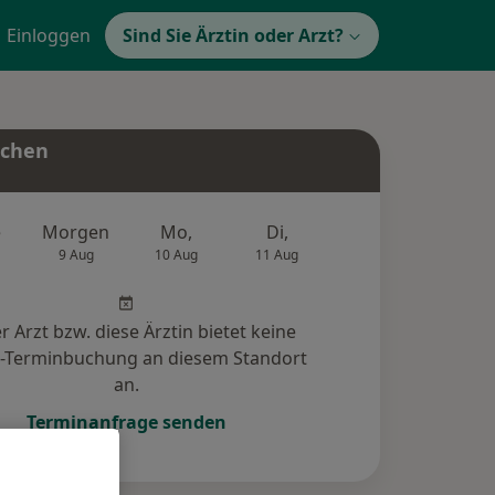
Einloggen
Sind Sie Ärztin oder Arzt?
uchen
e
Morgen
Mo,
Di,
Mi,
Do,
9 Aug
10 Aug
11 Aug
12 Aug
13 Au
r Arzt bzw. diese Ärztin bietet keine
e-Terminbuchung an diesem Standort
an.
Terminanfrage senden