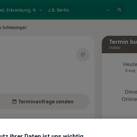
et, Erkrankung, Name
z.B. Berlin
e Schlesinger
ern
Termin b
Inaktiv
Heut
er Spezialisierungen
8 Aug
Diese
Onlin
Terminanfrage senden
Standorte
Bewertungen
tz ihrer Daten ist uns wichtig