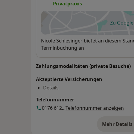
Privatpraxis
Zu Googl
öf
Verfügbarkeit
Nicole Schlesinger bietet an diesem Stan
Terminbuchung an
Zahlungsmodalitäten (private Besuche)
Akzeptierte Versicherungen
Details
Telefonnummer
0176 612...
Telefonnummer anzeigen
Mehr Details
üb