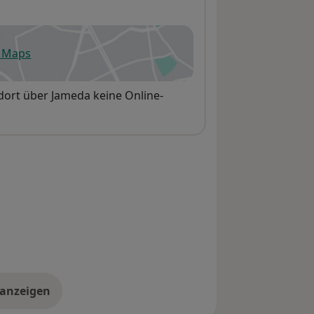
e Maps
fnet in einer neuen Registerkarte
dort über Jameda keine Online-
 anzeigen
er die Adresse