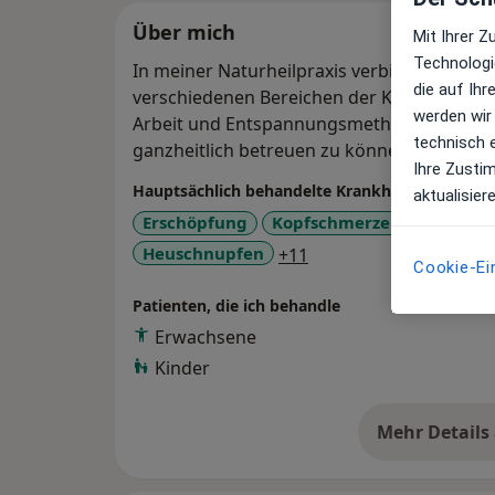
Über mich
Mit Ihrer 
Technologi
In meiner Naturheilpraxis verbinde ich sch
die auf Ih
verschiedenen Bereichen der Komplementär
werden wir
Arbeit und Entspannungsmethoden, um me
technisch 
ganzheitlich betreuen zu können.
Ihre Zusti
Hauptsächlich behandelte Krankheiten
aktualisier
Erschöpfung
Kopfschmerzen
Reizdar
a11y_sr_more_disease
Heuschnupfen
+11
Cookie-Ei
Patienten, die ich behandle
Erwachsene
Kinder
Mehr Details
üb