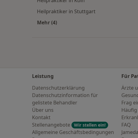
Heilpraktiker in Köln
Heilpraktiker in Stuttgart
Mehr (4)
Mehr in der Kategorie: Häufige Such
Leistung
Für Pa
Datenschutzerklärung
Ärzte u
Datenschutzinformation für
Gesund
gelistete Behandler
Frag ei
Über uns
Häufig
Kontakt
Erkra
Stellenangebote
FAQ
Wir stellen ein!
Allgemeine Geschäftsbedingungen
Jameda