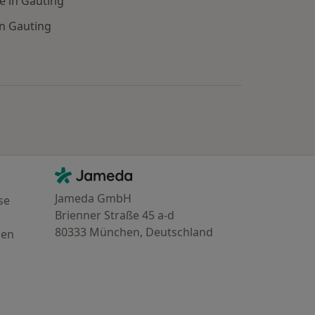
e in Gauting
n Gauting
e: Städte in der Nähe von Gauting
Kontakt
Jameda - Startseite
Jameda GmbH
se
Brienner Straße 45 a-d
80333 München, Deutschland
gen