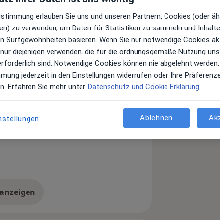
Zustimmung erlauben Sie uns und unseren Partnern, Cookies (oder äh
en) zu verwenden, um Daten für Statistiken zu sammeln und Inhalte 
ulmedizinisches Wissen mit
ren Surfgewohnheiten basieren. Wenn Sie nur notwendige Cookies ak
medizin, einschließlich energetischer
 nur diejenigen verwenden, die für die ordnungsgemäße Nutzung uns
ine Patienten umfassend und
erforderlich sind. Notwendige Cookies können nie abgelehnt werden.
mmung jederzeit in den Einstellungen widerrufen oder Ihre Präferenz
en. Erfahren Sie mehr unter
Datenschutz und Cookie Erklärung
m
Nackenschmerzen
s
Ablehnen
Ak
nstellungen
 anzeigen
er Erfahrungen