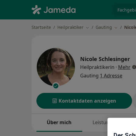
Fachgebi
Startseite
Heilpraktiker
Gauting
Nicol
Stadt ändern
Stadt änd
Nicole Schlesinger
üb
Heilpraktikerin
·
Mehr
Gauting
1 Adresse
Kontaktdaten anzeigen
Über mich
Leistungen
Der Schu