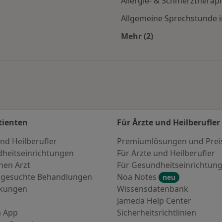
Allergie- & Schmerztherapi
Allgemeine Sprechstunde i
Mehr (2)
en
Mehr in der Kategori
tienten
Für Ärzte und Heilberufler
nd Heilberufler
Premiumlösungen und Prei
heitseinrichtungen
Für Ärzte und Heilberufler
nen Arzt
Für Gesundheitseinrichtun
 gesuchte Behandlungen
Noa Notes
neu
nkungen
Wissensdatenbank
Jameda Help Center
 App
Sicherheitsrichtlinien