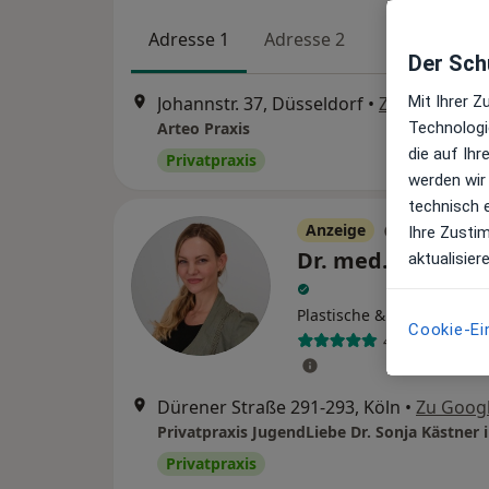
Adresse 1
Adresse 2
Der Schu
Mit Ihrer 
Johannstr. 37, Düsseldorf
•
Zu Google M
Technologi
Arteo Praxis
die auf Ih
Privatpraxis
werden wir
technisch 
Anzeige
Ihre Zusti
Dr. med. Sonja Kä
aktualisier
Plastische & Ästhetische 
Cookie-Ei
48 Bewertung
Dürener Straße 291-293, Köln
•
Zu Goog
Privatpraxis