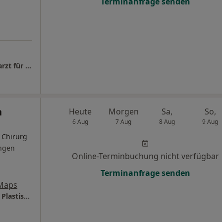
Terminanfrage senden
NOMI CLINIC Dr.med. Lukas M. Grüter Facharzt für Plastische- und Ästhetische Chirurgie
n
Heute
Morgen
Sa,
So,
6 Aug
7 Aug
8 Aug
9 Aug
r Chirurg
ngen
Online-Terminbuchung nicht verfügbar
Terminanfrage senden
Maps
Praxis Dr.med. Christian Döbler Facharzt für Plastische- und Ästhetische Chirurgie