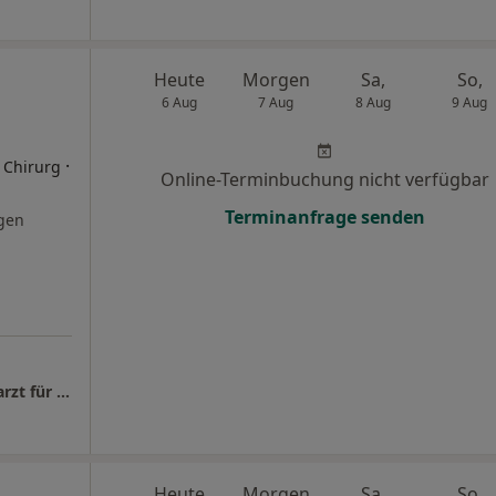
Heute
Morgen
Sa,
So,
6 Aug
7 Aug
8 Aug
9 Aug
.
·
r Chirurg
Online-Terminbuchung nicht verfügbar
Terminanfrage senden
gen
NOMI CLINIC Dr.med. Lukas M. Grüter Facharzt für Plastische- und Ästhetische Chirurgie
Heute
Morgen
Sa,
So,