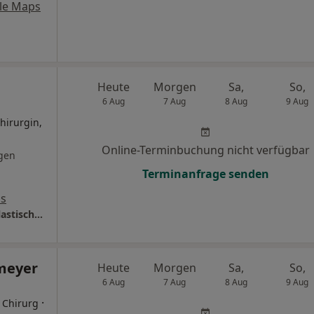
le Maps
Heute
Morgen
Sa,
So,
6 Aug
7 Aug
8 Aug
9 Aug
hirurgin,
Online-Terminbuchung nicht verfügbar
gen
Terminanfrage senden
ps
Praxis Miriam Koeller-Bratz Fachärztin für Plastische- und Ästhetische Chirurgie
smeyer
Heute
Morgen
Sa,
So,
6 Aug
7 Aug
8 Aug
9 Aug
·
r Chirurg