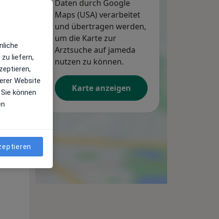
Daten durch Google
Maps (USA) verarbeitet
und übertragen werden,
um die Karte zur
nliche
Arztsuche auf jameda
zu liefern,
nutzen zu können.
zeptieren,
erer Website
Karte anzeigen
 Sie können
Mo,
Di,
Mi,
en
10 Aug
11 Aug
12 Aug
zeptieren