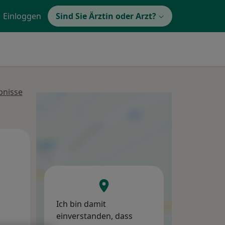
Einloggen
Sind Sie Ärztin oder Arzt?
bnisse
Mo,
Di,
Mi,
10 Aug
11 Aug
12 Aug
Ich bin damit
einverstanden, dass