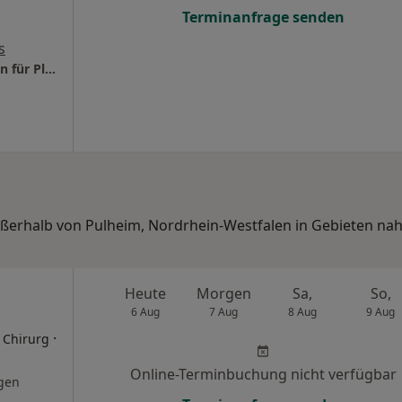
Terminanfrage senden
s
Praxis Dr. T. D. C. Bösenberg-Pham Fachärztin für Plastische- und Ästhetische Chirurgie
ußerhalb von Pulheim, Nordrhein-Westfalen in Gebieten nah
.
Heute
Morgen
Sa,
So,
6 Aug
7 Aug
8 Aug
9 Aug
·
r Chirurg
Online-Terminbuchung nicht verfügbar
gen