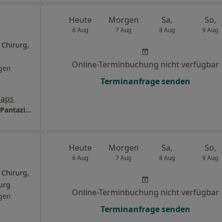
l
Heute
Morgen
Sa,
So,
6 Aug
7 Aug
8 Aug
9 Aug
 Chirurg,
Online-Terminbuchung nicht verfügbar
gen
Terminanfrage senden
Maps
Praxisklinik Dr. Pantazi Dres. Andrei-Teodor Pantazi und Michael Pantazi
Heute
Morgen
Sa,
So,
6 Aug
7 Aug
8 Aug
9 Aug
 Chirurg,
urg
Online-Terminbuchung nicht verfügbar
gen
Terminanfrage senden