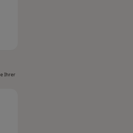
e Ihrer
Mo,
Di,
Mi,
10 Aug
11 Aug
12 Aug