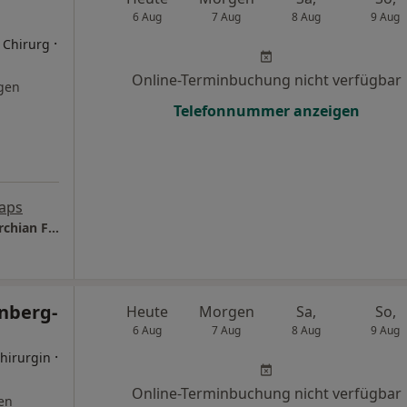
6 Aug
7 Aug
8 Aug
9 Aug
·
r Chirurg
Online-Terminbuchung nicht verfügbar
gen
Telefonnummer anzeigen
aps
NH-Aesthetics - Praxis Dr.med. Njde Hambarchian Facharzt für Plastische- und Ästhetische Chirurgie
enberg-
Heute
Morgen
Sa,
So,
6 Aug
7 Aug
8 Aug
9 Aug
·
Chirurgin
Online-Terminbuchung nicht verfügbar
en