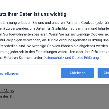
tz ihrer Daten ist uns wichtig
Zustimmung erlauben Sie uns und unseren Partnern, Cookies (oder äh
aps
en) zu verwenden, um Daten für Statistiken zu sammeln und Inhalte 
ren Surfgewohnheiten basieren. Wenn Sie nur notwendige Cookies ak
 nur diejenigen verwenden, die für die ordnungsgemäße Nutzung uns
erforderlich sind. Notwendige Cookies können nie abgelehnt werden.
Heute
Morgen
Sa,
So,
mmung jederzeit in den Einstellungen widerrufen oder Ihre Präferenz
6 Aug
7 Aug
8 Aug
9 Aug
stner
en. Erfahren Sie mehr unter
Datenschutz und Cookie Erklärung
Chirurgin
Online-Terminbuchung nicht verfügbar
Ablehnen
Ak
nstellungen
en
Terminanfrage senden
le Maps
Privatpraxis JugendLiebe Dr. Sonja Kästner in der Beethoven Klinik