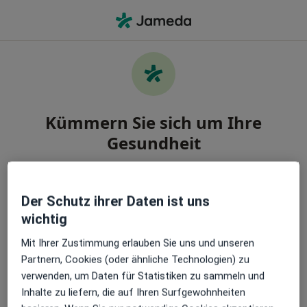
Ha
Radiologe • Lahr, Rheinland-Pfalz
Kümmern Sie sich um Ihre
Gesundheit
Finden Sie die besten Ärzt:innen und buchen Sie
einen Termin. Laden Sie die App herunter und
Der Schutz ihrer Daten ist uns
erhalten Sie kostenlos Zugang zu exklusiven
wichtig
Funktionen:
Mit Ihrer Zustimmung erlauben Sie uns und unseren
Verwalten Sie Ihre Termine einfach
Partnern, Cookies (oder ähnliche Technologien) zu
verwenden, um Daten für Statistiken zu sammeln und
Inhalte zu liefern, die auf Ihren Surfgewohnheiten
Senden Sie Nachrichten an Ihre Ärzt:innen