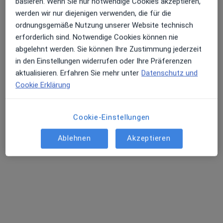
Leider konnten wir keine Ergebnisse zu
basieren. Wenn Sie nur notwendige Cookies akzeptieren,
Ihrer Suche finden.
werden wir nur diejenigen verwenden, die für die
Erhalten Sie Benachrichtigungen
ordnungsgemäße Nutzung unserer Website technisch
Bitte ändern Sie Ihren Suchbegriff oder den Ort oder
erforderlich sind. Notwendige Cookies können nie
suchen Sie nach Videosprechstunden mit Ärzt:innen
abgelehnt werden. Sie können Ihre Zustimmung jederzeit
bundesweit.
in den Einstellungen widerrufen oder Ihre Präferenzen
Sehr beliebt: Patient:innen bevorzugen es,
aktualisieren. Erfahren Sie mehr unter
Datenschutz und
Arzttermine mit der App zu buchen
Ändern Sie Ihren Standort
Cookie Erklärung
Videosprechstunden suchen
Cookie-Einstellungen
Ablehnen
Akzeptieren
Startseite
Radiologe
Leistung