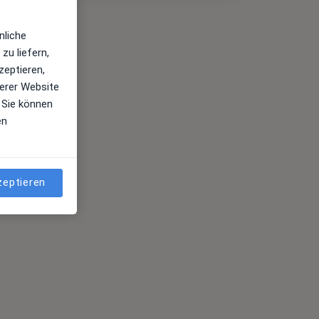
nliche
zu liefern,
zeptieren,
erer Website
 Sie können
en
zeptieren