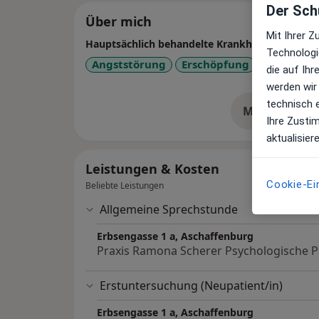
Der Schu
Über mich
Mit Ihrer 
Hauptsächlich behandelte Krankheiten
Technologi
Angststörung
Erschöpfung
ADHS
S
die auf Ih
werden wir
technisch 
Mehr Details
üb
Ihre Zusti
aktualisier
Leistungen & Kosten
Cookie-Ei
Beliebte Leistungen
Allgemeine Sprechstunde
Erbsengasse 1 a, Aschaffenburg
Praxis Ramona Scherer Psychologische 
Erstuntersuchung (Neupatient/in)
Erbsengasse 1 a, Aschaffenburg