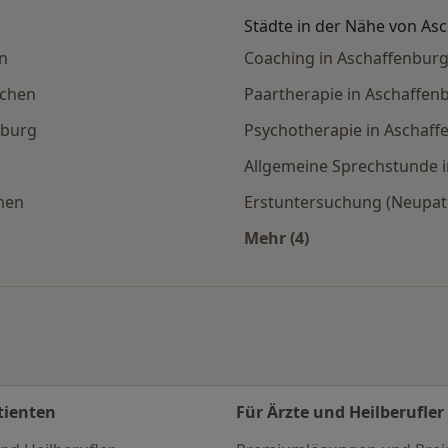
Städte in der Nähe von As
n
Coaching in Aschaffenbur
nchen
Paartherapie in Aschaffen
mburg
Psychotherapie in Aschaff
Allgemeine Sprechstunde 
men
Erstuntersuchung (Neupati
Mehr (4)
en
Mehr in der Kategori
tienten
Für Ärzte und Heilberufler