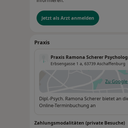
informieren.
Jetzt als Arzt anmelden
Praxis
Praxis Ramona Scherer Psycholog
Erbsengasse 1 a,
63739
Aschaffenburg
Zu Googl
öf
Verfügbarkeit
Dipl.-Psych. Ramona Scherer bietet an d
Online-Terminbuchung an
Zahlungsmodalitäten (private Besuche)