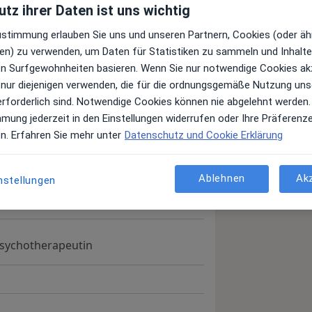
tz ihrer Daten ist uns wichtig
Zustimmung erlauben Sie uns und unseren Partnern, Cookies (oder äh
en) zu verwenden, um Daten für Statistiken zu sammeln und Inhalte 
a11y_sr_more_diseases
chizophrenie
Autismus
+18
ren Surfgewohnheiten basieren. Wenn Sie nur notwendige Cookies ak
 nur diejenigen verwenden, die für die ordnungsgemäße Nutzung uns
erforderlich sind. Notwendige Cookies können nie abgelehnt werden.
 anzeigen
er Erfahrungen
mmung jederzeit in den Einstellungen widerrufen oder Ihre Präferenz
en. Erfahren Sie mehr unter
Datenschutz und Cookie Erklärung
Ablehnen
Ak
nstellungen
Psychotherapeutin