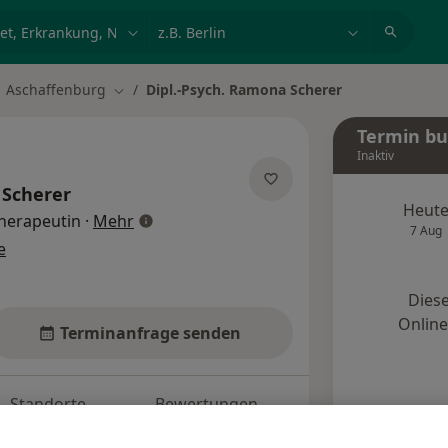
et, Erkrankung, Name
z.B. Berlin
Aschaffenburg
Dipl.-Psych. Ramona Scherer
dt ändern
Stadt ändern
Termin b
Inaktiv
Scherer
Heut
über Spezialisierungen
herapeutin
·
Mehr
7 Aug
e
Diese
Onlin
Terminanfrage senden
Standorte
Bewertungen