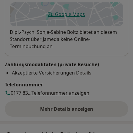
Zu Google Maps
öffnet in einer neuen Registe
Verfügbarkeit
Dipl.-Psych. Sonja-Sabine Boltz bietet an diesem
Standort über Jameda keine Online-
Terminbuchung an
Zahlungsmodalitäten (private Besuche)
Akzeptierte Versicherungen
Details
Telefonnummer
0177 83...
Telefonnummer anzeigen
Mehr Details anzeigen
über die Adresse