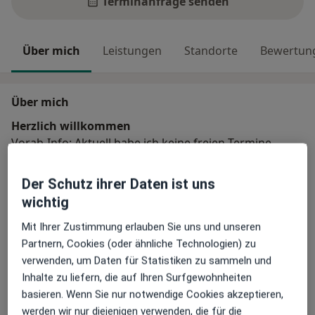
Terminanfrage senden
Über mich
Leistungen
Standorte
Bewertun
Über mich
Herzlich willkommen
Vorab-Info: Aktuell habe ich keine freien Termine.
Ich biete tiefenpsychologisch fundierte
Der Schutz ihrer Daten ist uns
Psychotherapie für Erwachsene an. Wenn Sie Kontakt
wichtig
mit mir aufnehmen und wir einen ersten Termin
vereinbaren, müssen Sie noch nicht wissen, ob das das
Mit Ihrer Zustimmung erlauben Sie uns und unseren
Richtige für Sie ist. Ich stelle im Gespräch meine
Partnern, Cookies (oder ähnliche Technologien) zu
Arbeitsweise vor und sehe diagnostisch, ob die
verwenden, um Daten für Statistiken zu sammeln und
Über mich
mehr
Schwierigkeiten, die Sie schildern, durch eine
Inhalte zu liefern, die auf Ihren Surfgewohnheiten
Psychotherapie zu behandeln sind.
basieren. Wenn Sie nur notwendige Cookies akzeptieren,
Hauptsächlich behandelte Krankheiten
Manche Menschen fürchten, dass ihre Probleme
werden wir nur diejenigen verwenden, die für die