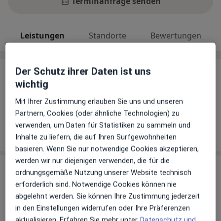
Terminanfrage senden
Leistungen
Standorte
Bewertungen
Der Schutz ihrer Daten ist uns
Leistungen
wichtig
Keine Informationen über Leistungen und Kosten
Mit Ihrer Zustimmung erlauben Sie uns und unseren
Auf diesem Profil wurden noch keine Informationen
Partnern, Cookies (oder ähnliche Technologien) zu
über Leistungen hinzugefügt.
verwenden, um Daten für Statistiken zu sammeln und
Inhalte zu liefern, die auf Ihren Surfgewohnheiten
basieren. Wenn Sie nur notwendige Cookies akzeptieren,
werden wir nur diejenigen verwenden, die für die
Praxis
ordnungsgemäße Nutzung unserer Website technisch
erforderlich sind. Notwendige Cookies können nie
Praxis Steffen Dorbath Kinder-und
abgelehnt werden. Sie können Ihre Zustimmung jederzeit
Jugendlichenpsychotherapeut
in den Einstellungen widerrufen oder Ihre Präferenzen
Oberfeldstr. 43,
Bezirk Marzahn-Hellersdorf
, 12683
aktualisieren. Erfahren Sie mehr unter
Datenschutz und