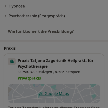
Hypnose
Psychotherapie (Erstgespräch)
Wie funktioniert die Preisbildung?
Praxis
Praxis Tatjana Zagoricnik Heilprakt. für
Psychotherapie
Salzstr. 37,
Steufzgen
, 87435
Kempten
Privatpraxis
Zu Google Maps
öffnet in einer neuen Registe
Verfügbarkeit