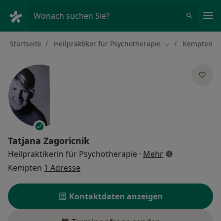
Ha
Wonach suchen Sie?
Startseite
Heilpraktiker für Psychotherapie
Kempten
Stadt ändern
S
Tatjana Zagoricnik
über Spezialis
Heilpraktikerin für Psychotherapie
·
Mehr
Kempten
1 Adresse
Kontaktdaten anzeigen