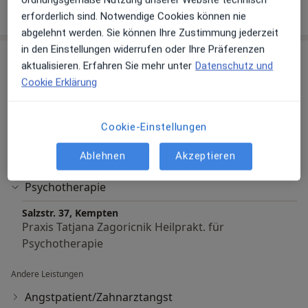
Mehr Details anzeigen
über Erfahrungen
erforderlich sind. Notwendige Cookies können nie
abgelehnt werden. Sie können Ihre Zustimmung jederzeit
in den Einstellungen widerrufen oder Ihre Präferenzen
Leistungen & Kosten
aktualisieren. Erfahren Sie mehr unter
Datenschutz und
Beliebte Leistungen
Cookie Erklärung
Erstuntersuchung (Neupatient/in)
Salzstr. 37, Kempten
Cookie-Einstellungen
Praxis Tatjana Zagoricnik Heilprakt. für
Psychotherapie
Ablehnen
Akzeptieren
Psychotherapie
Salzstr. 37, Kempten
Praxis Tatjana Zagoricnik Heilprakt. für
Psychotherapie
Andere Leistungen
Angstpatient/Zahnarztangst