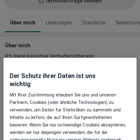
Terminanfrage senden
Über mich
Leistungen
Standorte
Bewertun
Über mich
Ich biete kognitive Verhaltenstherapir,
Hypnosetherapie, Traumazentrierte Fachberatung und
EMDR an.
Der Schutz ihrer Daten ist uns
Mit über 30 Berufserfahrung in sozialen Berufsfeldern,
wichtig
bringe ich viel Erfahrung mit, um Sie bestmöglich auf
Ihrem Wegzu begleiten.
Mit Ihrer Zustimmung erlauben Sie uns und unseren
Partnern, Cookies (oder ähnliche Technologien) zu
Hauptsächlich behandelte Krankheiten
verwenden, um Daten für Statistiken zu sammeln und
Erschöpfung
Schlafstörungen
Inhalte zu liefern, die auf Ihren Surfgewohnheiten
a11y_
Trennungsschmerz
Angst
Verlustsangst
+16
basieren. Wenn Sie nur notwendige Cookies akzeptieren,
werden wir nur diejenigen verwenden, die für die
ordnungsgemäße Nutzung unserer Website technisch