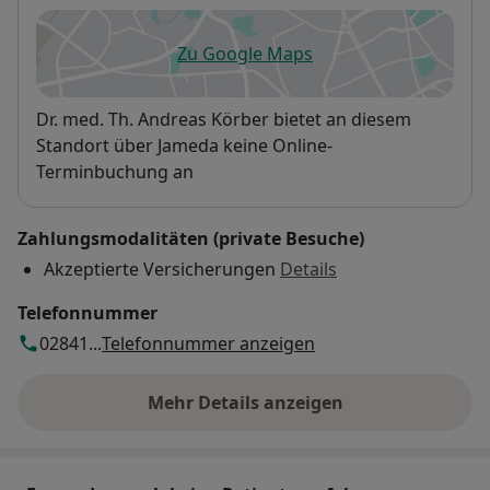
Zu Google Maps
öffnet in einer neuen Registe
Verfügbarkeit
Dr. med. Th. Andreas Körber bietet an diesem
Standort über Jameda keine Online-
Terminbuchung an
Zahlungsmodalitäten (private Besuche)
Akzeptierte Versicherungen
Details
Telefonnummer
02841...
Telefonnummer anzeigen
Mehr Details anzeigen
über die Adresse