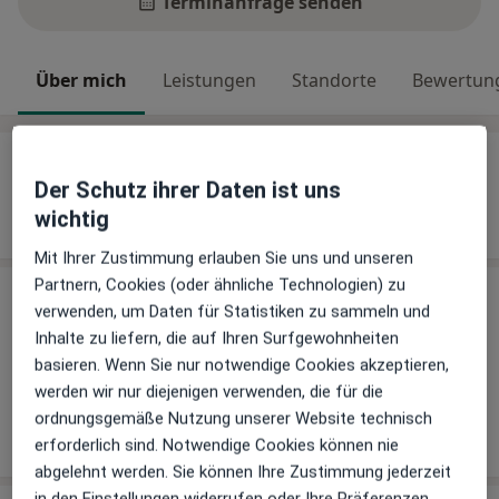
Terminanfrage senden
Über mich
Leistungen
Standorte
Bewertun
Über mich
Der Schutz ihrer Daten ist uns
Weiterbildungen und Tätigkeitsschwerpunkte
wichtig
Arzt für Naturheilverfahren
Mit Ihrer Zustimmung erlauben Sie uns und unseren
Partnern, Cookies (oder ähnliche Technologien) zu
Leistungen
verwenden, um Daten für Statistiken zu sammeln und
Inhalte zu liefern, die auf Ihren Surfgewohnheiten
Keine Informationen über Leistungen und Kosten
basieren. Wenn Sie nur notwendige Cookies akzeptieren,
Auf diesem Profil wurden noch keine Informationen
werden wir nur diejenigen verwenden, die für die
über Leistungen hinzugefügt.
ordnungsgemäße Nutzung unserer Website technisch
erforderlich sind. Notwendige Cookies können nie
abgelehnt werden. Sie können Ihre Zustimmung jederzeit
in den Einstellungen widerrufen oder Ihre Präferenzen