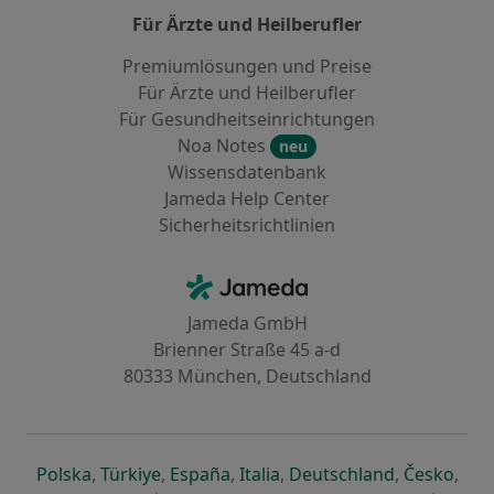
Für Ärzte und Heilberufler
Premiumlösungen und Preise
Für Ärzte und Heilberufler
Für Gesundheitseinrichtungen
Noa Notes
neu
Wissensdatenbank
Jameda Help Center
Sicherheitsrichtlinien
Kontakt
Jameda - Startseite
Jameda GmbH
Brienner Straße 45 a-d
80333 München, Deutschland
öffnet in einer neuen Registerkarte
öffnet in einer neuen Registerkarte
öffnet in einer neuen Registerk
öffnet in einer neuen Reg
öffnet in ei
öffn
Polska
,
Türkiye
,
España
,
Italia
,
Deutschland
,
Česko
,