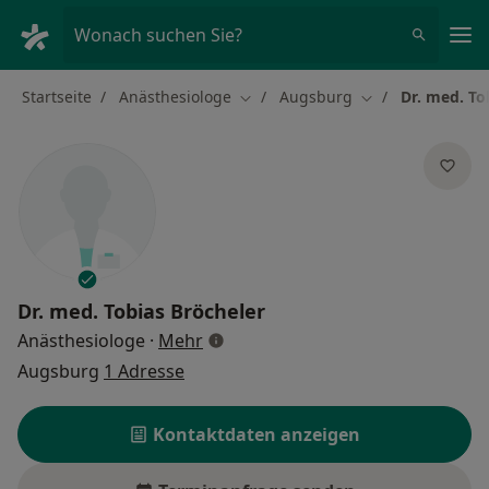
Ha
Wonach suchen Sie?
Startseite
Anästhesiologe
Augsburg
Dr. med. To
Stadt ändern
Stadt ändern
Dr. med.
Tobias Bröcheler
über Spezialisierungen
Anästhesiologe
·
Mehr
Augsburg
1 Adresse
Kontaktdaten anzeigen