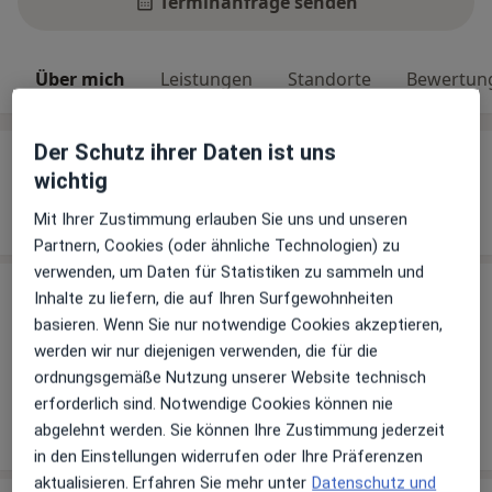
Terminanfrage senden
Über mich
Leistungen
Standorte
Bewertun
Der Schutz ihrer Daten ist uns
Über mich
wichtig
Weiterbildungen und Tätigkeitsschwerpunkte
Mit Ihrer Zustimmung erlauben Sie uns und unseren
Intensivmediziner
Partnern, Cookies (oder ähnliche Technologien) zu
verwenden, um Daten für Statistiken zu sammeln und
Inhalte zu liefern, die auf Ihren Surfgewohnheiten
Leistungen
basieren. Wenn Sie nur notwendige Cookies akzeptieren,
Keine Informationen über Leistungen und Kosten
werden wir nur diejenigen verwenden, die für die
Auf diesem Profil wurden noch keine Informationen
ordnungsgemäße Nutzung unserer Website technisch
über Leistungen hinzugefügt.
erforderlich sind. Notwendige Cookies können nie
abgelehnt werden. Sie können Ihre Zustimmung jederzeit
in den Einstellungen widerrufen oder Ihre Präferenzen
aktualisieren. Erfahren Sie mehr unter
Datenschutz und