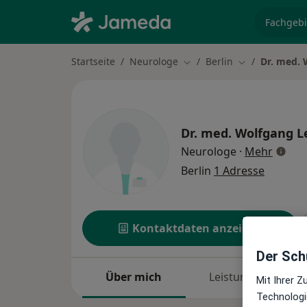
Fachgebi
Startseite
Neurologe
Berlin
Dr. med. 
Stadt ändern
Stadt ändern
Dr. med.
Wolfgang L
über S
Neurologe
·
Mehr
Berlin
1 Adresse
Kontaktdaten anzeigen
Der Schu
Über mich
Leistungen
Mit Ihrer 
Technologi