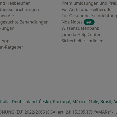
nd Heilberufler
Premiumlösungen und Prei
heitseinrichtungen
Für Ärzte und Heilberufler
nen Arzt
Für Gesundheitseinrichtun
 gesuchte Behandlungen
Noa Notes
neu
nkungen
Wissensdatenbank
Jameda Help Center
 App
Sicherheitsrichtlinien
en-Ratgeber
euen Registerkarte
 einer neuen Registerkarte
ffnet in einer neuen Registerkarte
öffnet in einer neuen Registerkarte
öffnet in einer neuen Registerkarte
öffnet in einer neuen Registerkar
öffnet in einer neuen R
öffnet in einer
öffnet in
öff
Italia
,
Deutschland
,
Česko
,
Portugal
,
México
,
Chile
,
Brasil
,
A
UNG (EU) 2022/2065 (DSA) art. 24: 15.395.179 “AMARs” - J