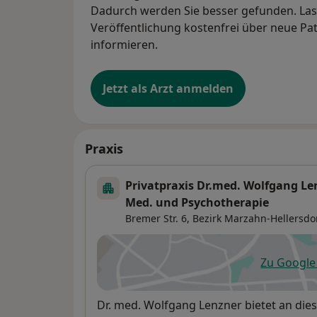
Dadurch werden Sie besser gefunden. Lass
Veröffentlichung kostenfrei über neue Pa
informieren.
Jetzt als Arzt anmelden
Praxis
Privatpraxis Dr.med. Wolfgang Le
Med. und Psychotherapie
Bremer Str. 6,
Bezirk Marzahn-Hellersdo
Zu Googl
öf
Verfügbarkeit
Dr. med. Wolfgang Lenzner bietet an di