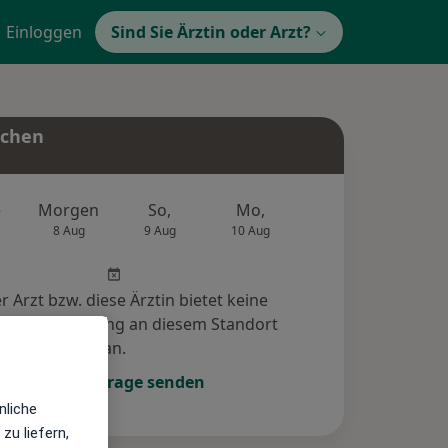
Einloggen
Sind Sie Ärztin oder Arzt?
uchen
e
Morgen
So,
Mo,
Di,
Mi,
8 Aug
9 Aug
10 Aug
11 Aug
12 Au
r Arzt bzw. diese Ärztin bietet keine
e-Terminbuchung an diesem Standort
an.
Terminanfrage senden
nliche
zu liefern,