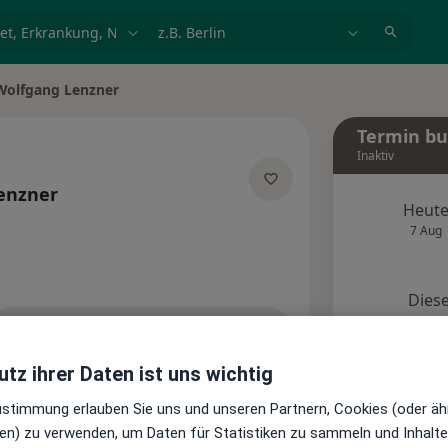
et, Erkrankung, Name
z.B. Berlin
Wolfgang Lenzner
Termin b
Inaktiv
enzner
Heut
pezialisierungen
7 Aug
Diese
Onlin
Terminanfrage senden
tz ihrer Daten ist uns wichtig
Standorte
Bewertungen
Zustimmung erlauben Sie uns und unseren Partnern, Cookies (oder äh
en) zu verwenden, um Daten für Statistiken zu sammeln und Inhalte 