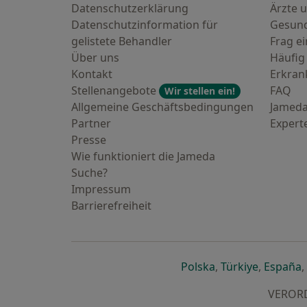
Datenschutzerklärung
Ärzte u
Datenschutzinformation für
Gesund
gelistete Behandler
Frag ei
Über uns
Häufig
Kontakt
Erkra
Stellenangebote
FAQ
Wir stellen ein!
Allgemeine Geschäftsbedingungen
Jameda
Partner
Expert
Presse
Wie funktioniert die Jameda
Suche?
Impressum
Barrierefreiheit
öffnet in einer n
öffnet in
ö
Polska
,
Türkiye
,
España
,
VERORDN