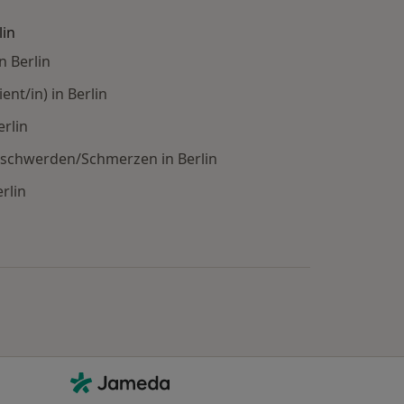
lin
n Berlin
nt/in) in Berlin
rlin
schwerden/Schmerzen in Berlin
rlin
: Städte in der Nähe von Berlin
Kontakt
Jameda - Startseite