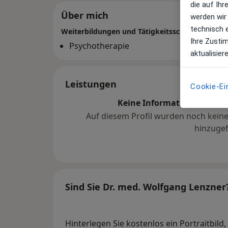
die auf Ih
Über mich
werden wir
technisch 
Weiterbildungen und Tätigkeitsschwerpunkte
Ihre Zusti
Psychotherapie
aktualisier
Leistungen
Cookie-Ei
Keine Informationen über 
Auf diesem Profil wurden noch kein
hinzugef
Sind Sie Dr. med. Wolfgang Lenzner
Hinterlegen Sie kostenlos ein Portraitbild