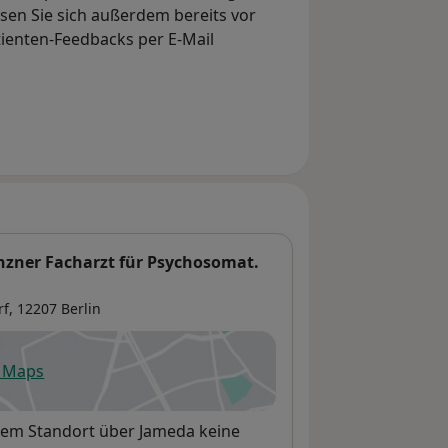
en Sie sich außerdem bereits vor
tienten-Feedbacks per E-Mail
nzner Facharzt für Psychosomat.
rf
, 12207
Berlin
e Maps
fnet in einer neuen Registerkarte
esem Standort über Jameda keine